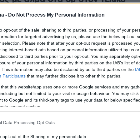
amond League της Ζυρίχης ο
ma -
Do Not Process My Personal Information
ς - Βίντεο
to opt-out of the sale, sharing to third parties, or processing of your per
 Καραλής ξεπέρασε για 12η φορά τα 6μ αλλά έμεινε
formation for targeted advertising by us, please use the below opt-out s
ό τον Μόντο Ντουπλάντις που πήδηξε στα 6μ και
r selection. Please note that after your opt-out request is processed y
ά δεν είχε άκυρες
eing interest-based ads based on personal information utilized by us or
disclosed to third parties prior to your opt-out. You may separately opt-
losure of your personal information by third parties on the IAB’s list of
3
5
. This information may also be disclosed by us to third parties on the
IA
ρηματίας επιτέθηκε σεξουαλικά
Participants
that may further disclose it to other third parties.
ρονη που κοιμόταν σε πτήση από
 that this website/app uses one or more Google services and may gath
including but not limited to your visit or usage behaviour. You may click 
ι προς Ζυρίχη - Καταδικάστηκε
 to Google and its third-party tags to use your data for below specifi
ogle consent section.
απελαθεί
παντρεμένος άνδρας επιτέθηκε στην έφηβη, που
l Data Processing Opt Outs
λα του, κατά τη διάρκεια της εννιάωρης πτήσης από το
ς τη Ζυρίχη
o opt-out of the Sharing of my personal data.