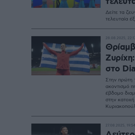
τελευτα
Δείτε τα ζε
τελευταία έξ
28.08.2025, 22:1
Θρίαμβ
Ζυρίχη:
στο Di
Στην πρώτη 
ακοντισμό πή
έβδομο διαμ
στην κατοχή
Κυριακοπούλ
27.08.2025, 19:5
Δεύτερ