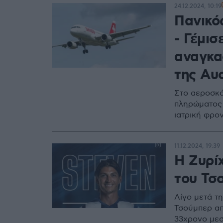
24.12.2024, 10:19
Πανικός
- Γέμισ
αναγκα
της Αυ
Στο αεροσκά
πληρώματος 
ιατρική φρον
11.12.2024, 19:39
Η Ζυρί
του Τσ
Λίγο μετά τ
Τσούμπερ απ
33χρονο μεσ