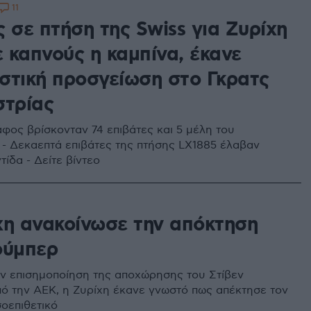
11
 σε πτήση της Swiss για Ζυρίχη
ε καπνούς η καμπίνα, έκανε
στική προσγείωση στο Γκρατς
στρίας
φος βρίσκονταν 74 επιβάτες και 5 μέλη του
- Δεκαεπτά επιβάτες της πτήσης LX1885 έλαβαν
τίδα - Δείτε βίντεο
χη ανακοίνωσε την απόκτηση
ούμπερ
ην επισημοποίηση της αποχώρησης του Στίβεν
ό την ΑΕΚ, η Ζυρίχη έκανε γνωστό πως απέκτησε τον
οεπιθετικό