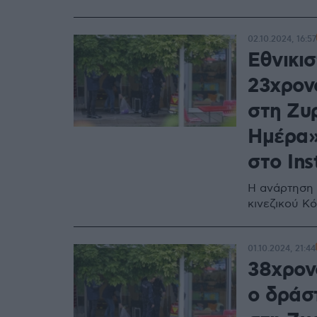
02.10.2024, 16:57
Εθνικισ
23χρον
στη Ζυ
Ημέρα» 
στο In
Η ανάρτηση 
κινεζικού Κ
01.10.2024, 21:44
38χρον
ο δράσ