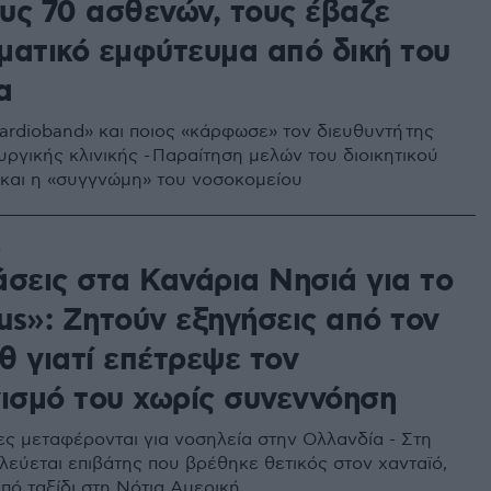
υς 70 ασθενών, τους έβαζε
ματικό εμφύτευμα από δική του
α
«Cardioband» και ποιος «κάρφωσε» τον διευθυντή της
ργικής κλινικής - Παραίτηση μελών του διοικητικού
και η «συγγνώμη» του νοσοκομείου
4
άσεις στα Κανάρια Νησιά για το
us»: Ζητούν εξηγήσεις από τον
θ γιατί επέτρεψε τον
νισμό του χωρίς συνεννόηση
τες μεταφέρονται για νοσηλεία στην Ολλανδία - Στη
λεύεται επιβάτης που βρέθηκε θετικός στον χανταϊό,
πό ταξίδι στη Νότια Αμερική