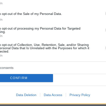
In
5
0
o opt-out of the Sale of my Personal Data.
οδρόμιο της Ζυρίχης σταματά
In
ακοινώσεις στη γαλλική γλώσσα
to opt-out of processing my Personal Data for Targeted
ing.
ιο της Ελβετίας με τη μεγαλύτερη κίνηση μεταδίδει
In
ακοινώσεις του μόνο στα γερμανικά και στα αγγλικά
o opt-out of Collection, Use, Retention, Sale, and/or Sharing
ersonal Data that Is Unrelated with the Purposes for which it
lected.
In
1
5
μέν Μεντί: Ο πρώην παίκτης
consents
ι, που αθωώθηκε για βιασμό,
ψε στη Ζυρίχη
CONFIRM
υντικός, που πέρασε αρκετούς μήνες στη φυλακή,
 στη νέα του ομάδα από τη Λοριάν.
Data Deletion
Data Access
Privacy Policy