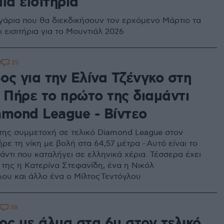
ία εισιτήρια
υγάρια που θα διεκδικήσουν τον ερχόμενο Μάρτιο τα
ι εισιτήρια για το Μουντιάλ 2026
25
7
ος για την Ελίνα Τζένγκο στη
 Πήρε το πρώτο της διαμάντι
amond League - Βίντεο
της συμμετοχή σε τελικό Diamond League στον
ρε τη νίκη με βολή στα 64,57 μέτρα - Αυτό είναι το
άντι που καταλήγει σε ελληνικά χέρια. Τέσσερα έχει
 της η Κατερίνα Στεφανίδη, ένα η Νικόλ
ου και άλλο ένα ο Μίλτος Τεντόγλου
58
4
ος με άλμα στα 6μ στον τελικό