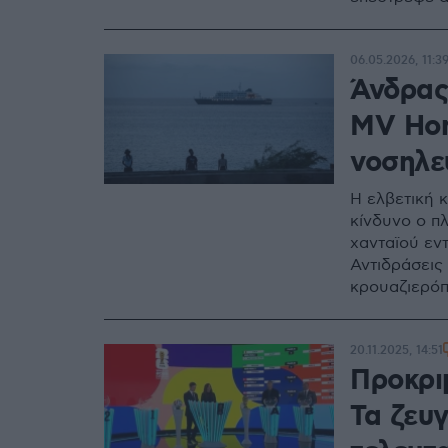
06.05.2026, 11:3
Άνδρας
MV Hon
νοσηλε
Η ελβετική κ
κίνδυνο ο π
χανταϊού εν
Αντιδράσεις 
κρουαζιερόπ
20.11.2025, 14:51
Προκρι
Τα ζευγ