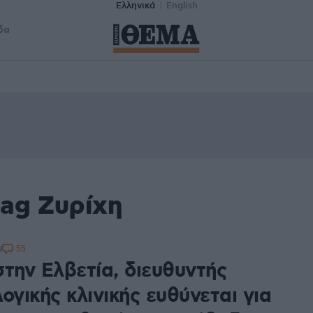
Ελληνικά
English
δα
tag Ζυρίχη
55
9
στην Ελβετία, διευθυντής
ογικής κλινικής ευθύνεται για