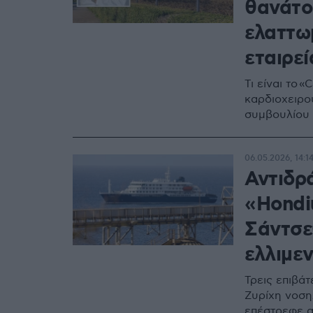
θανάτο
ελαττω
εταιρεί
Τι είναι το 
καρδιοχειρου
συμβουλίου 
06.05.2026, 14:1
Αντιδρ
«Hondi
Σάντσε
ελλιμε
Τρεις επιβά
Ζυρίχη νοση
επέστρεφε α