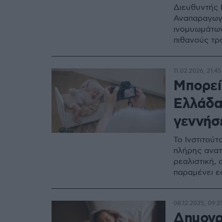
Διευθυντής 
Αναπαραγωγή
ινομυωμάτων
πιθανούς τρ
11.02.2026, 21:45
Μπορεί
Ελλάδα
γεννήσε
Το Ινστιτού
πλήρης ανατ
ρεαλιστική,
παραμένει ε
08.12.2025, 09:2
Δημογρ