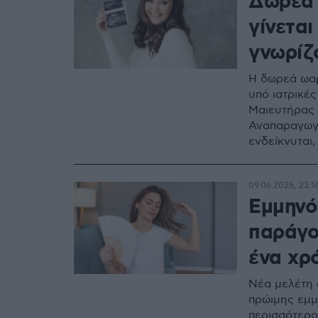
Δωρεά 
γίνεται
γνωρίζο
Η δωρεά ωαρ
υπό ιατρικέ
Μαιευτήρας 
Αναπαραγωγ
ενδείκνυται,
09.06.2026, 23:1
Εμμηνό
παράγο
ένα χρό
Νέα μελέτη 
πρώιμης εμμ
περισσότερο 