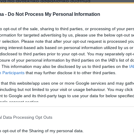
ένα πιο ανθεκτικό ασφαλιστικό σύστημα
ma -
Do Not Process My Personal Information
0
ναι η σχέση εξωσωματικής και
to opt-out of the sale, sharing to third parties, or processing of your per
formation for targeted advertising by us, please use the below opt-out s
υ – Τι δείχνει μεγάλη μελέτη
r selection. Please note that after your opt-out request is processed y
eing interest-based ads based on personal information utilized by us or
μελέτη δείχνει ότι οι θεραπείες υποβοηθούμενης
disclosed to third parties prior to your opt-out. You may separately opt-
ς δεν αυξάνουν συνολικά τον κίνδυνο καρκίνου, αν
losure of your personal information by third parties on the IAB’s list of
οι τύποι εμφανίζονται ελαφρώς συχνότερα
. This information may also be disclosed by us to third parties on the
IA
Participants
that may further disclose it to other third parties.
3
 that this website/app uses one or more Google services and may gath
αφικό «καμπανάκι» στην
including but not limited to your visit or usage behaviour. You may click 
 to Google and its third-party tags to use your data for below specifi
 – Μειώθηκαν οι γεννήσεις για
ogle consent section.
νεχόμενη χρονιά
l Data Processing Opt Outs
γράφει περαιτέρω πληθυσμιακή μείωση, με τις αρχές
 για τις επιπτώσεις στην αγορά εργασίας, την
o opt-out of the Sharing of my personal data.