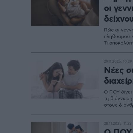
οι γενν
δείχνου
Πώς οι γεννή
πληθυσμού ε
Τι αποκαλύπτ
29.11.2025, 10:39
Νέες σ
διαχείρ
Ο ΠΟΥ δίνει
τη διάγνωση
στους 6 αν
28.11.2025, 11:23
Ο ΠΟΥ 