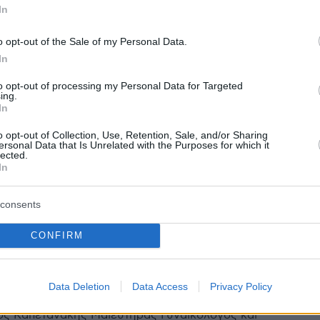
σφάλιση και τις περιφέρειες που ερημώνουν
In
o opt-out of the Sale of my Personal Data.
0
In
αφικό: Η Ελλάδα γερνάει με
to opt-out of processing my Personal Data for Targeted
υθμό – Τα σενάρια έως το 2050
ing.
In
ς ΕΛΣΤΑΤ καταγράφουν συνεχιζόμενη μείωση του
o opt-out of Collection, Use, Retention, Sale, and/or Sharing
χαμηλές γεννήσεις και επιτάχυνση της γήρανσης, με
ersonal Data that Is Unrelated with the Purposes for which it
lected.
ική πίεση να εντείνεται τόσο στα αστικά κέντρα όσο
In
ριφέρεια - Ο καθηγητής εξηγεί
consents
5
ματα: Τα ανησυχητικά
CONFIRM
ματα – Πότε και πώς
ύνται
Data Deletion
Data Access
Privacy Policy
ιος Καπετανάκης Μαιευτήρας Γυναικολόγος και