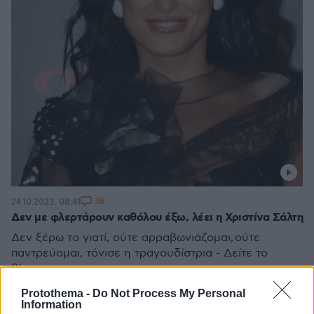
38
24.10.2023, 08:41
Δεν με φλερτάρουν καθόλου έξω, λέει η Χριστίνα Σάλτη
Δεν ξέρω το γιατί, ούτε αρραβωνιάζομαι, ούτε
παντρεύομαι, τόνισε η τραγουδίστρια - Δείτε το
βίντεο
Protothema -
Do Not Process My Personal
Information