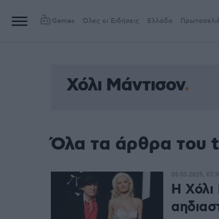
Games
Όλες οι Ειδήσεις
Ελλάδα
Πρωτοσέλι
Χόλι Μάντισον
Όλα τα άρθρα του 
05.05.2025, 07:3
H Χόλι
αηδιασ