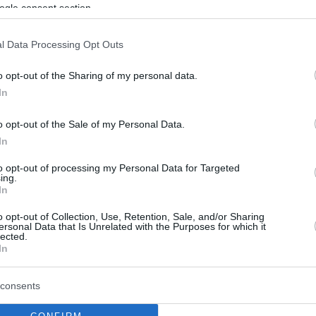
ζεται να αποκαλύψει όλη την
ogle consent section.
 για την έπαυλη του Playboy
l Data Processing Opt Outs
δεν είχε μιλήσει καθώς ένιωθε την ανάγκη να τον
o opt-out of the Sharing of my personal data.
In
4
4
o opt-out of the Sale of my Personal Data.
δυτα» του Playboy - Από τη
In
νία της Τζάσμιν Φιόρε στον
to opt-out of processing my Personal Data for Targeted
ing.
ό Χιου Χέφνερ
In
ιμαντέρ «The Playboy Murders» ερευνά τις τραγωδίες
o opt-out of Collection, Use, Retention, Sale, and/or Sharing
ersonal Data that Is Unrelated with the Purposes for which it
ται με το εμβληματικό περιοδικό
lected.
In
8
consents
 Μάντισον αποκάλυψε ότι ήθελε