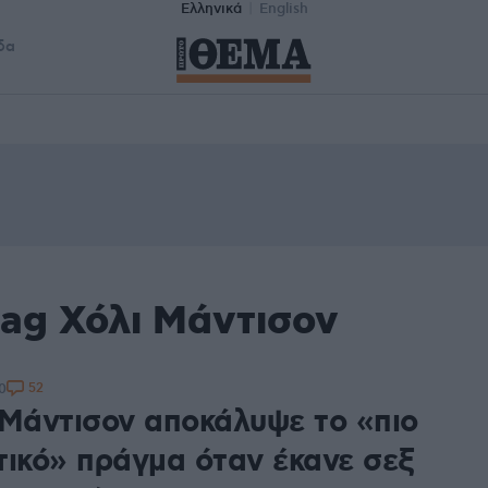
Ελληνικά
English
δα
tag Χόλι Μάντισον
52
0
 Μάντισον αποκάλυψε το «πιο
τικό» πράγμα όταν έκανε σεξ