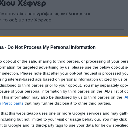
 Χιου Χέφνερ
άντισον είχε περιγράψει ως «κόλαση» και
» το σεξ με τον Χέφνερ
5
άντισον για την απόφασή της
ma -
Do Not Process My Personal Information
θρηνήσει τον Χιου Χέφνερ: Δεν
to opt-out of the sale, sharing to third parties, or processing of your per
ανένα συναισθηματικό δέσιμο
formation for targeted advertising by us, please use the below opt-out s
r selection. Please note that after your opt-out request is processed y
υ
eing interest-based ads based on personal information utilized by us or
disclosed to third parties prior to your opt-out. You may separately opt-
ει και μιλούσα για το πόσο τοξική ήταν αυτή η σχέση
losure of your personal information by third parties on the IAB’s list of
νέφερε
. This information may also be disclosed by us to third parties on the
IA
Participants
that may further disclose it to other third parties.
2
 that this website/app uses one or more Google services and may gath
 του Χιου Χέφνερ, Κρίσταλ,
including but not limited to your visit or usage behaviour. You may click 
 to Google and its third-party tags to use your data for below specifi