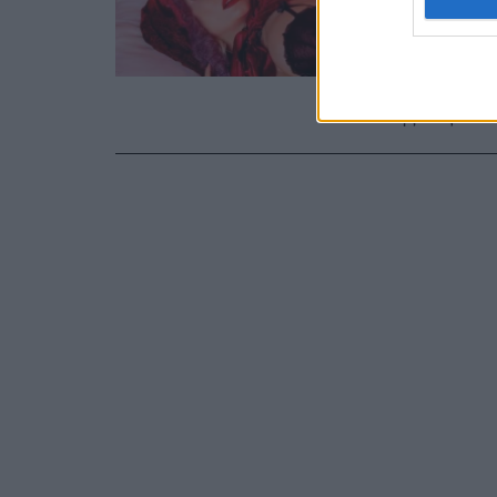
να πνιγ
Playbo
Ενώ αναφέρθ
της σεξουαλ