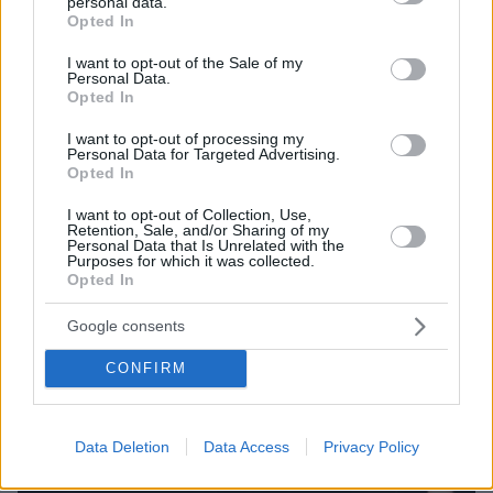
personal data.
grant or deny consent to Google and its third-party tags to
Opted In
use your data for below specified purposes in below Google
consent section.
I want to opt-out of the Sale of my
Personal Data.
Opted In
I want to opt-out of processing my
Personal Data for Targeted Advertising.
Opted In
I want to opt-out of Collection, Use,
Retention, Sale, and/or Sharing of my
Personal Data that Is Unrelated with the
13.03.2022, 22:43
Purposes for which it was collected.
Ο Φέλιξ Μάγκατ ανέλαβε να σώσει από την υποβιβασμό
Opted In
την Χέρτα
Ο πολύπειρος και τρεις φορές πρωταθλητής
Google consents
Γερμανίας, Φέλιξ Μάγκατ συμφώνησε με τη Χέρτα
CONFIRM
ως το τέλος της σεζόν και αναλαμβάνει την τεχνική
της ηγεσία με στόχο την αποφυγή του υποβιβασμού -
Επιστροφή σε γερμανικό πάγκο για πρώτη φορά μετά
το 2012
Data Deletion
Data Access
Privacy Policy