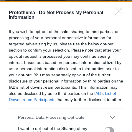
Protothema -
Do Not Process My Personal
1
22.06.2022, 21:39
Information
Ο Μπόατενγκ έκοψε ντονέρ και υποσχέθηκε να κεράσει
2.023 φιλάθλους μετά την ανανέωση με την Χέρτα
If you wish to opt-out of the sale, sharing to third parties, or
Ο Κέβιν Πρινς-Μπόατενγκ ανανέωσε ως το 2023 με
processing of your personal or sensitive information for
τη Χέρτα Βερολίνου και για να το γιορτάσει έκοψε
targeted advertising by us, please use the below opt-out
ντονέρ και υποσχέθηκε να κεράσει 2023 τυχερούς
section to confirm your selection. Please note that after your
φίλους της γερμανικής ομάδας
opt-out request is processed you may continue seeing
interest-based ads based on personal information utilized by
us or personal information disclosed to third parties prior to
your opt-out. You may separately opt-out of the further
disclosure of your personal information by third parties on the
IAB’s list of downstream participants. This information may
also be disclosed by us to third parties on the
IAB’s List of
Downstream Participants
that may further disclose it to other
third parties.
Please note that this website/app uses one or more Google
Personal Data Processing Opt Outs
services and may gather and store information including but
not limited to your visit or usage behaviour. You may click to
I want to opt-out of the Sharing of my