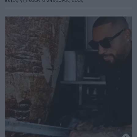
εκτός γηπέδων ο 24χρονος άσος