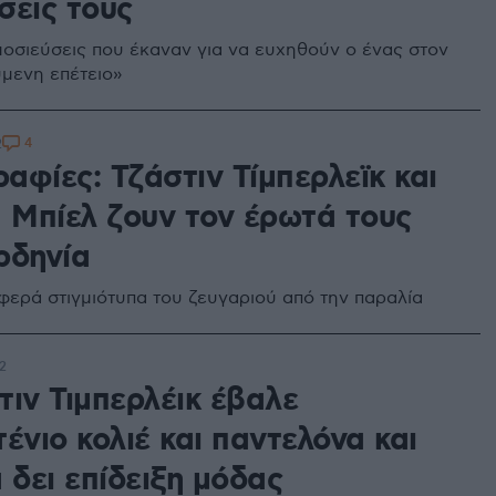
σεις τους
ημοσιεύσεις που έκαναν για να ευχηθούν ο ένας στον
μενη επέτειο»
4
2
αφίες: Τζάστιν Τίμπερλεϊκ και
α Μπίελ ζουν τον έρωτά τους
ρδηνία
υφερά στιγμιότυπα του ζευγαριού από την παραλία
2
τιν Τιμπερλέικ έβαλε
ένιο κολιέ και παντελόνα και
 δει επίδειξη μόδας