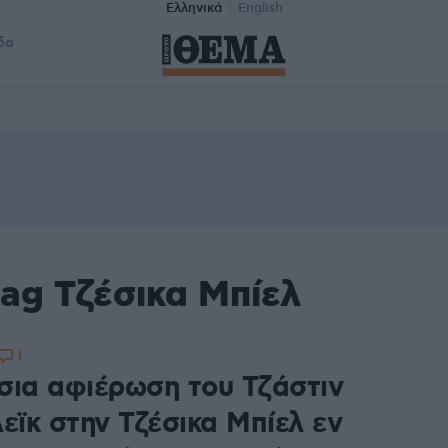
Ελληνικά
English
δα
ag Τζέσικα Μπίελ
1
σια αφιέρωση του Τζάστιν
εϊκ στην Τζέσικα Μπίελ εν