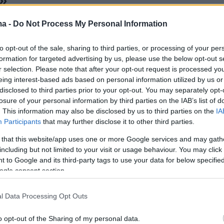
»
α μια σκηνή που είχε προκαλέσει αντιδράσεις και
ma -
Do Not Process My Personal Information
έντονα από ολόκληρο το καστ
to opt-out of the sale, sharing to third parties, or processing of your per
formation for targeted advertising by us, please use the below opt-out s
0
r selection. Please note that after your opt-out request is processed y
ρωση του Τζάστιν Τίμπερλεϊκ
eing interest-based ads based on personal information utilized by us or
σικα Μπίελ για τη 12η επέτειο
disclosed to third parties prior to your opt-out. You may separately opt-
losure of your personal information by third parties on the IAB’s list of
μου τους - Της φώναξε «σ'
. This information may also be disclosed by us to third parties on the
IA
Participants
that may further disclose it to other third parties.
 σε συναυλία του
 that this website/app uses one or more Google services and may gath
ιόρτασε την επέτειό του σε συναυλία του σταρ στο
including but not limited to your visit or usage behaviour. You may click 
 to Google and its third-party tags to use your data for below specifi
ogle consent section.
1
l Data Processing Opt Outs
η εμφάνιση της Τζέσικα Μπίελ
o opt-out of the Sharing of my personal data.