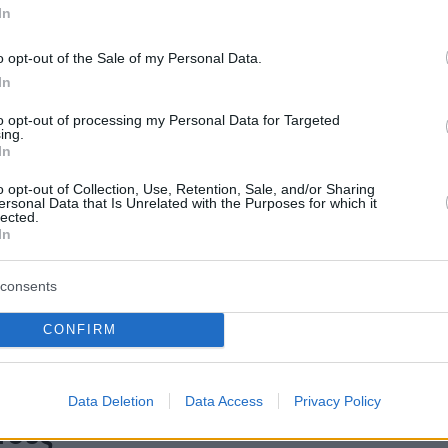
η σύλληψη του Τζάστιν
In
εϊκ
o opt-out of the Sale of my Personal Data.
τραγουδιστής συνελήφθη από την αστυνομία για
In
 την επήρεια αλκοόλ
to opt-out of processing my Personal Data for Targeted
ing.
In
1
0
λη αλλαγή που έκανε η Τζέσικα
o opt-out of Collection, Use, Retention, Sale, and/or Sharing
ersonal Data that Is Unrelated with the Purposes for which it
στην εξωτερική της εμφάνιση
lected.
In
ντεο που ανέβασε η ηθοποιός
consents
CONFIRM
9
κα Μπίελ εξήγησε γιατί της
 να τρώει το φαγητό της ενώ
Data Deletion
Data Access
Privacy Policy
τους