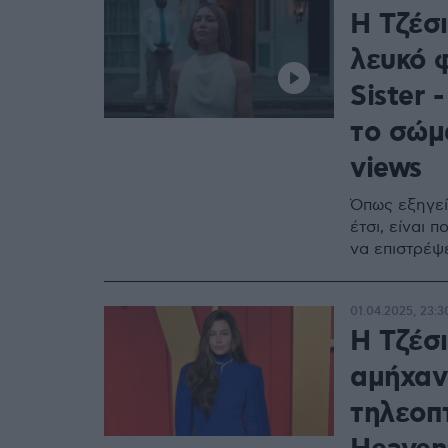
H Τζέσι
λευκό 
Sister 
το σώμ
views
Όπως εξηγεί,
έτσι, είναι
να επιστρέψε
01.04.2025, 23:3
Η Τζέσι
αμήχαν
τηλεοπ