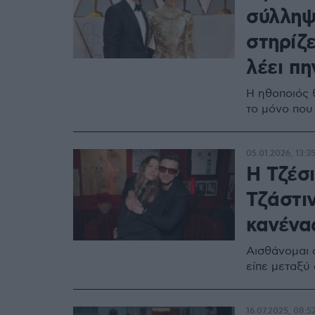
σύλληψη
στηρίζε
λέει πη
Η ηθοποιός 
το μόνο που
05.01.2026, 13:3
Η Τζέσ
Τζάστιν
κανένα
Αισθάνομαι ό
είπε μεταξύ
16.07.2025, 08:5