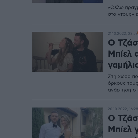
«Θέλω πραγμ
στο ντους» 
21.10.2022, 23:57
Ο Τζάστ
Μπίελ 
γαμήλι
Στη χώρα πο
όρκους τους
ανάρτηση στ
20.10.2022, 16:2
Ο Τζάστ
Μπίελ 