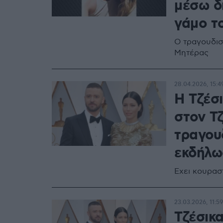
μέσω δ
γάμο τ
Ο τραγουδισ
Μητέρας
28.04.2026, 15:4
Η Τζέσ
στον Τζ
τραγου
εκδήλω
Έχει κουρασ
23.03.2026, 11:59
Τζέσικα