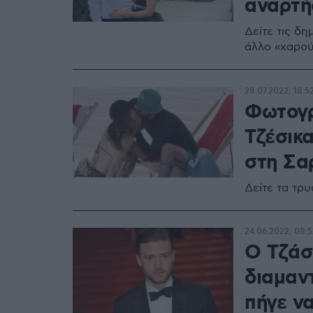
αναρτή
Δείτε τις δ
άλλο «χαρού
28.07.2022, 18:5
Φωτογρ
Τζέσικ
στη Σα
Δείτε τα τρ
24.06.2022, 08:5
Ο Τζάσ
διαμαντ
πήγε να