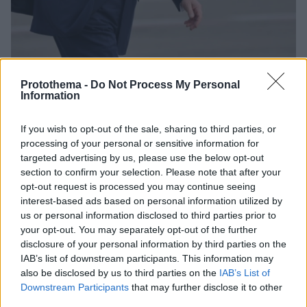
12.11.2025, 09:48
Protothema -
Do Not Process My Personal
Ο Τραμπ καλεί σε δείπνο την επιχειρηματική ελίτ των
Information
ΗΠΑ, στον Λευκό Οίκο ο Τζέιμι Ντάιμον και στελέχη
της Wall Street
If you wish to opt-out of the sale, sharing to third parties, or
Το δείπνο έρχεται σε μια στιγμή που ο Τραμπ
processing of your personal or sensitive information for
αντιμετωπίζει αυξανόμενη πολιτική πίεση σχετικά με
targeted advertising by us, please use the below opt-out
την οικονομία και την οικονομική προσιτότητα, που
section to confirm your selection. Please note that after your
συνέβαλαν στις εκλογικές νίκες των Δημοκρατικών
opt-out request is processed you may continue seeing
σε Νιου Τζέρσεϊ και Βιρτζίνια την περασμένη
interest-based ads based on personal information utilized by
εβδομάδα
us or personal information disclosed to third parties prior to
your opt-out. You may separately opt-out of the further
disclosure of your personal information by third parties on the
IAB’s list of downstream participants. This information may
also be disclosed by us to third parties on the
IAB’s List of
Downstream Participants
that may further disclose it to other
third parties.