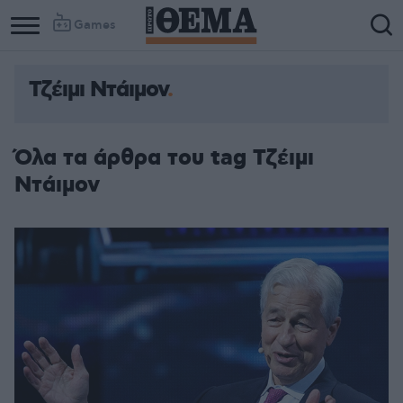
Games
Τζέιμι Ντάιμον
Column
Column
1
2
Όλα τα άρθρα του tag Τζέιμι
Ντάιμον