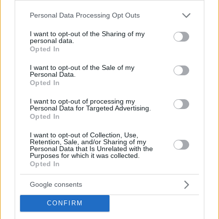
Please note that this website/app uses one or more Google
Personal Data Processing Opt Outs
services and may gather and store information including but
not limited to your visit or usage behaviour. You may click to
I want to opt-out of the Sharing of my
personal data.
grant or deny consent to Google and its third-party tags to
Opted In
use your data for below specified purposes in below Google
consent section.
I want to opt-out of the Sale of my
Personal Data.
Opted In
I want to opt-out of processing my
Personal Data for Targeted Advertising.
Opted In
I want to opt-out of Collection, Use,
Retention, Sale, and/or Sharing of my
Personal Data that Is Unrelated with the
Purposes for which it was collected.
11.07.2025, 08:55
Opted In
Ντάιμον (JP Morgan): Η Ευρώπη χάνει τη μάχη του
ανταγωνισμού με ΗΠΑ και Κίνα
Google consents
Ο CEO της JP Morgan επέκρινε με αιχμηρό τρόπο
CONFIRM
την Ευρώπη προειδοποιώντας την πως χάνει συνεχώς
έδαφος έναντι ΗΠΑ και Κίνας - Τι είπε για τους