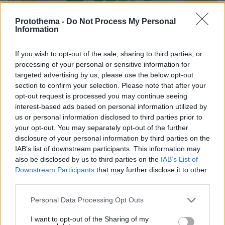
Protothema -
Do Not Process My Personal
Information
If you wish to opt-out of the sale, sharing to third parties, or
processing of your personal or sensitive information for
targeted advertising by us, please use the below opt-out
section to confirm your selection. Please note that after your
opt-out request is processed you may continue seeing
interest-based ads based on personal information utilized by
05.01.2023, 14:07
us or personal information disclosed to third parties prior to
Μπλόκο στους λογαριασμούς του φιλοκουρδικού
your opt-out. You may separately opt-out of the further
κόμματος HDP από το Συνταγματικό Δικαστήριο της
disclosure of your personal information by third parties on the
Τουρκίας
IAB’s list of downstream participants. This information may
Το τουρκικό καθεστώς κατηγορεί το Δημοκρατικό
also be disclosed by us to third parties on the
IAB’s List of
Κόμμα των Λαών (HDP), τρίτη δύναμη στο τουρκικό
Downstream Participants
that may further disclose it to other
κοινοβούλιο, για «τρομοκρατία»
third parties.
Please note that this website/app uses one or more Google
Personal Data Processing Opt Outs
services and may gather and store information including but
not limited to your visit or usage behaviour. You may click to
I want to opt-out of the Sharing of my