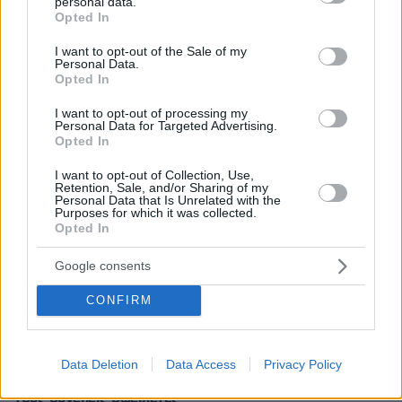
personal data.
grant or deny consent to Google and its third-party tags to
Opted In
use your data for below specified purposes in below Google
consent section.
I want to opt-out of the Sale of my
Personal Data.
Opted In
I want to opt-out of processing my
Personal Data for Targeted Advertising.
Opted In
I want to opt-out of Collection, Use,
Retention, Sale, and/or Sharing of my
Personal Data that Is Unrelated with the
Purposes for which it was collected.
Opted In
Google consents
CONFIRM
8
03.01.2023, 12:19
Data Deletion
Data Access
Privacy Policy
Αλλαγές στον ακατάσχετο λογαριασμό - Μπόνους για
τους συνεπείς οφειλέτες