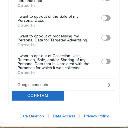
personal data.
grant or deny consent to Google and its third-party tags to
Opted In
use your data for below specified purposes in below Google
consent section.
I want to opt-out of the Sale of my
Personal Data.
Opted In
I want to opt-out of processing my
Personal Data for Targeted Advertising.
Opted In
I want to opt-out of Collection, Use,
Retention, Sale, and/or Sharing of my
3
06.12.2021, 11:26
Personal Data that Is Unrelated with the
Purposes for which it was collected.
H ιστορία της Δώρας Χρυσικού: Ο αφορισμός στα 14, η
Opted In
μάχη με τον καρκίνο και η «Γη της Ελιάς»
Η πορεία της ηθοποιού στο χώρο της υποκριτικής
Google consents
ξεκίνησε πριν από πολλά χρόνια με τον πιο…
ανορθόδοξο τρόπο
CONFIRM
Data Deletion
Data Access
Privacy Policy