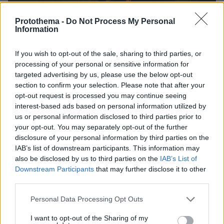
Protothema -
Do Not Process My Personal
Information
1
20.01.2022, 16:16
Θόδωρος Αγγελόπουλος: Έκθεση με τα τελευταία κλικ
από τη ζωή του στο πολιτιστικό κέντρο «Μελίνα»
If you wish to opt-out of the sale, sharing to third parties, or
processing of your personal or sensitive information for
Περιλαμβάνει φωτογραφίες από την τελευταία,
targeted advertising by us, please use the below opt-out
ανολοκλήρωτη ταινία του στα γυρίσματα της οποία
section to confirm your selection. Please note that after your
τραυματίστηκε θανάσιμα πριν από δέκα χρόνια
opt-out request is processed you may continue seeing
interest-based ads based on personal information utilized by
us or personal information disclosed to third parties prior to
your opt-out. You may separately opt-out of the further
disclosure of your personal information by third parties on the
IAB’s list of downstream participants. This information may
also be disclosed by us to third parties on the
IAB’s List of
Downstream Participants
that may further disclose it to other
third parties.
Please note that this website/app uses one or more Google
Personal Data Processing Opt Outs
services and may gather and store information including but
not limited to your visit or usage behaviour. You may click to
I want to opt-out of the Sharing of my