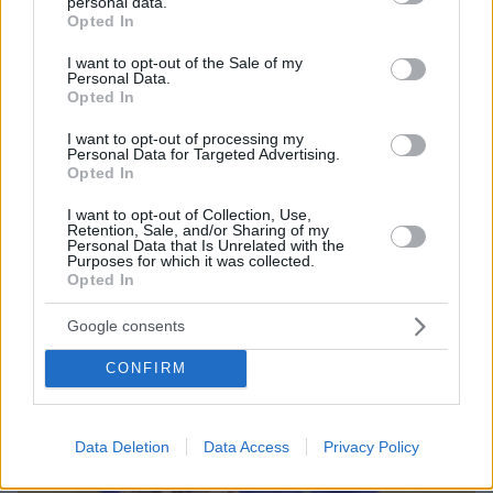
personal data.
grant or deny consent to Google and its third-party tags to
Opted In
use your data for below specified purposes in below Google
consent section.
I want to opt-out of the Sale of my
Personal Data.
Opted In
71
09.05.2025, 19:11
I want to opt-out of processing my
Συναγερμός για τις θαλάσσιες ζώνες: Οι κινήσεις της
Personal Data for Targeted Advertising.
Λιβύης στο «ραντάρ» της Αθήνας
Opted In
Σε επιφυλακή η ελληνική κυβέρνηση για
I want to opt-out of Collection, Use,
ενδεχόμενες αντιδράσεις της Τρίπολης μετά τη
Retention, Sale, and/or Sharing of my
Personal Data that Is Unrelated with the
δημοσιοποίηση των θαλάσσιων χαρτών και την
Purposes for which it was collected.
προκήρυξη για έρευνες στα νότια της Κρήτης από
Opted In
την Αθήνα
Google consents
CONFIRM
Data Deletion
Data Access
Privacy Policy