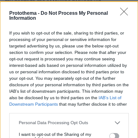
την πρόθεση της ελληνικής πλευράς για
εποικοδομητικό διάλογο με τη Λιβύη σε όλα τα
Protothema -
Do Not Process My Personal
διμερή ζητήματα, συμπεριλαμβανομένης και της
Information
οριοθέτησης των θαλασσίων ζωνών
If you wish to opt-out of the sale, sharing to third parties, or
processing of your personal or sensitive information for
targeted advertising by us, please use the below opt-out
section to confirm your selection. Please note that after your
opt-out request is processed you may continue seeing
interest-based ads based on personal information utilized by
us or personal information disclosed to third parties prior to
your opt-out. You may separately opt-out of the further
disclosure of your personal information by third parties on the
IAB’s list of downstream participants. This information may
also be disclosed by us to third parties on the
IAB’s List of
Downstream Participants
that may further disclose it to other
third parties.
Please note that this website/app uses one or more Google
Personal Data Processing Opt Outs
services and may gather and store information including but
not limited to your visit or usage behaviour. You may click to
I want to opt-out of the Sharing of my