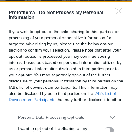
Protothema -
Do Not Process My Personal
Information
If you wish to opt-out of the sale, sharing to third parties, or
26.01.2024, 17:03
processing of your personal or sensitive information for
Φωτογραφίες: Η τελετή παράδοσης - παραλαβής
targeted advertising by us, please use the below opt-out
αρχηγίας της Πυροσβεστικής
section to confirm your selection. Please note that after your
Ο σημερινός καταιγισμός των εξελίξεων σε όλα τα
opt-out request is processed you may continue seeing
επίπεδα απαιτεί ένα Σώμα που θα προηγείται των
interest-based ads based on personal information utilized by
γεγονότων, είπε ο νέος αρχηγός, αντιστράτηγος,
us or personal information disclosed to third parties prior to
your opt-out. You may separately opt-out of the further
Θεόδωρος Βάγιας
disclosure of your personal information by third parties on the
IAB’s list of downstream participants. This information may
also be disclosed by us to third parties on the
IAB’s List of
Downstream Participants
that may further disclose it to other
third parties.
Please note that this website/app uses one or more Google
Personal Data Processing Opt Outs
services and may gather and store information including but
not limited to your visit or usage behaviour. You may click to
I want to opt-out of the Sharing of my