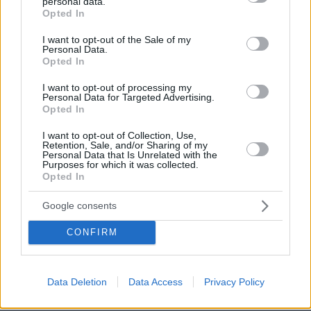
personal data.
grant or deny consent to Google and its third-party tags to
Opted In
use your data for below specified purposes in below Google
consent section.
I want to opt-out of the Sale of my
Personal Data.
Opted In
I want to opt-out of processing my
Personal Data for Targeted Advertising.
Opted In
I want to opt-out of Collection, Use,
Retention, Sale, and/or Sharing of my
Personal Data that Is Unrelated with the
Purposes for which it was collected.
Opted In
Google consents
15.12.2023, 19:32
Βίντεο: Σπάνια δημόσια εμφάνιση της Μελάνια Τραμπ -
CONFIRM
Αναφέρθηκε στην προσωπική ιστορία της ως πρώην
μετανάστρια
«Να είστε υπερήφανοι για τους εαυτούς σας και να
Data Deletion
Data Access
Privacy Policy
υπερασπίζεστε τα δικαιώματά σας» είπε η πρώην
Πρώτη Κυρία των ΗΠΑ