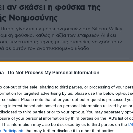
ει αν σκάσει η φούσκα της
ής Νοημοσύνης
Πιτσάι γίνονται εν μέσω ανησυχιών στη Silicon Valley
νομική φούσκα, καθώς η αξία των εταιρειών AI έχει
τους τελευταίους μήνες με τις εταιρείες να ξοδεύουν
σά σε αυτόν τον αναπτυσσόμενο κλάδο
1
ma -
Do Not Process My Personal Information
άκι από τον επικεφαλής της
για το ενδεχόμενο να σκάσει η
to opt-out of the sale, sharing to third parties, or processing of your per
formation for targeted advertising by us, please use the below opt-out s
α» της ΑΙ: Καμία εταιρεία δεν
r selection. Please note that after your opt-out request is processed y
νει αλώβητη
eing interest-based ads based on personal information utilized by us or
disclosed to third parties prior to your opt-out. You may separately opt-
losure of your personal information by third parties on the IAB’s list of
ποιος παραλογισμός» στη σημερινή έκρηξη των
. This information may also be disclosed by us to third parties on the
IA
στην τεχνητή νοημοσύνη, παραδέχτηκε ο Σούνταρ
Participants
that may further disclose it to other third parties.
ντας στο BBC