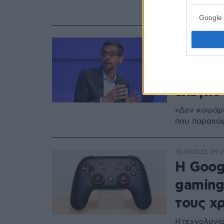
θα αφορούν 
Google 
17.04.2023, 17:55
«Καμπα
Google
έλεγχο
«Δεν κοιμάμ
που παραχώρ
30.09.2022, 09:3
Η Goog
gaming
τους χ
Η τεχνολογία