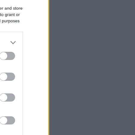
er and store
to grant or
ed purposes