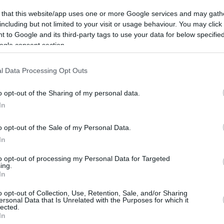
 that this website/app uses one or more Google services and may gath
including but not limited to your visit or usage behaviour. You may click 
60
 to Google and its third-party tags to use your data for below specifi
 δισεκατομμυριούχων στην
ogle consent section.
σία Τραμπ - Μασκ, Μπέζος,
l Data Processing Opt Outs
μπεργκ και άλλοι
o opt-out of the Sharing of my personal data.
τους στέλνει ένα ισχυρό μήνυμα σε πολλούς
In
 Στηρίζουν με τον ένα ή τον άλλο τρόπο τον νέο
o opt-out of the Sale of my Personal Data.
In
to opt-out of processing my Personal Data for Targeted
ερικοπές χιλιάδων θέσεων
ing.
In
ας ανακοίνωσε ο διευθυντής της
o opt-out of Collection, Use, Retention, Sale, and/or Sharing
ersonal Data that Is Unrelated with the Purposes for which it
lected.
In
 «του ίδιου εύρους με τις απολύσεις πέρυσι» και δεν