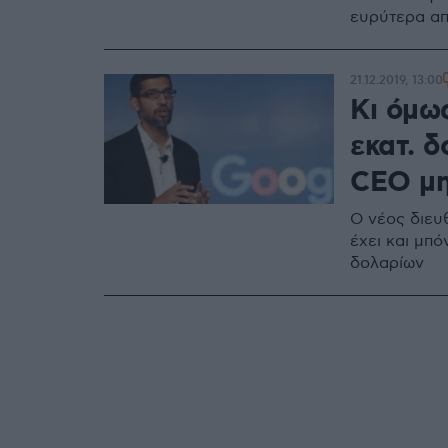
ευρύτερα απ
21.12.2019, 13:00
Κι όμως
εκατ. δ
CEO μη
Ο νέος διευ
έχει και μπ
δολαρίων