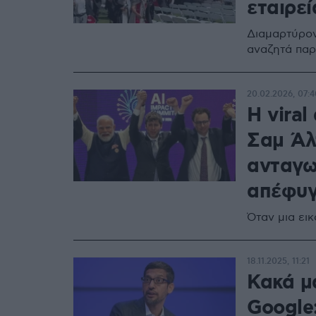
εταιρεί
Διαμαρτύρον
αναζητά πα
20.02.2026, 07:4
Η viral
Σαμ Άλ
ανταγων
απέφυγ
Όταν μια εικ
18.11.2025, 11:21
Κακά μ
Google: