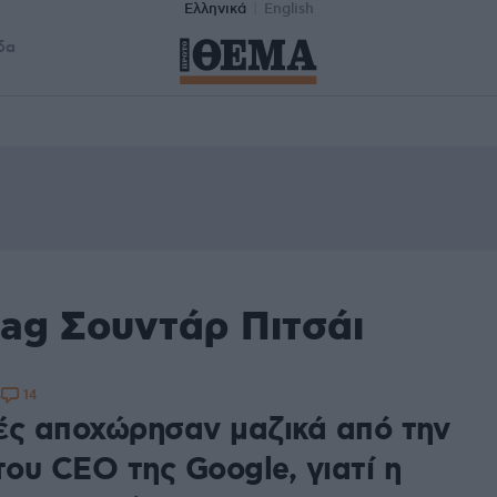
Ελληνικά
English
δα
tag Σουντάρ Πιτσάι
14
5
ές αποχώρησαν μαζικά από την
του CEO της Google, γιατί η