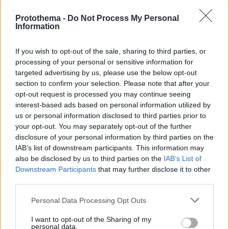
Protothema -
Do Not Process My Personal
Information
If you wish to opt-out of the sale, sharing to third parties, or
processing of your personal or sensitive information for
targeted advertising by us, please use the below opt-out
section to confirm your selection. Please note that after your
opt-out request is processed you may continue seeing
interest-based ads based on personal information utilized by
us or personal information disclosed to third parties prior to
your opt-out. You may separately opt-out of the further
disclosure of your personal information by third parties on the
IAB’s list of downstream participants. This information may
also be disclosed by us to third parties on the
IAB’s List of
Downstream Participants
that may further disclose it to other
26
05.02.2025, 15:59
third parties.
13χρονη πέθανε από σηψαιμία στα Χανιά
Please note that this website/app uses one or more Google
Personal Data Processing Opt Outs
Μπήκε για χειρουργική επέμβαση, ωστόσο
services and may gather and store information including but
παρουσίασε επιπλοκές και παρά τις υπεράνθρωπες
not limited to your visit or usage behaviour. You may click to
I want to opt-out of the Sharing of my
προσπάθειες των γιατρών, κατέληξε
personal data.