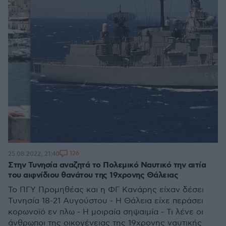
126
25.08.2022, 21:40
Στην Τυνησία αναζητά το Πολεμικό Ναυτικό την αιτία
του αιφνίδιου θανάτου της 19χρονης Θάλειας
Το ΠΓΥ Προμηθέας και η ΦΓ Κανάρης είχαν δέσει
Τυνησία 18-21 Αυγούστου - Η Θάλεια είχε περάσει
κορωνοϊό εν πλω - Η μοιραία σηψαιμία - Τι λένε οι
άνθρωποι της οικογένειας της 19χρονης ναυτικής