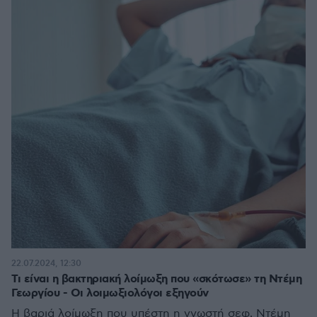
22.07.2024, 12:30
Τι είναι η βακτηριακή λοίμωξη που «σκότωσε» τη Ντέμη
Γεωργίου - Οι λοιμωξιολόγοι εξηγούν
Η βαριά λοίμωξη που υπέστη η γνωστή σεφ, Ντέμη