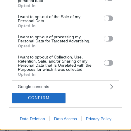
personal data.
grant or deny consent to Google and its third-party tags to
Opted In
use your data for below specified purposes in below Google
πριν 29 λεπτά
Καρέτσας και Τζόλης στα «μαχαίρια» – Το ελληνικό
consent section.
I want to opt-out of the Sale of my
«ραντεβού» που κλέβει την παράσταση
Personal Data.
Opted In
πριν 36 λεπτά
Η αμυντική συμφωνία με Πακιστάν και Σαουδική Αραβία
I want to opt-out of processing my
Personal Data for Targeted Advertising.
είναι ίδια με το Άρθρο 5 του ΝΑΤΟ, λέει ο Χακάν
Opted In
Φιντάν
I want to opt-out of Collection, Use,
πριν 39 λεπτά
Retention, Sale, and/or Sharing of my
Νίκολιτς μετά το φιλικό με την Athens Kallithea:
Personal Data that Is Unrelated with the
«Θέλαμε αυτό το ματς, είμαστε ανοικτοί στο
Purposes for which it was collected.
μεταγραφικό παράθυρο», δείτε βίντεο
Opted In
πριν 42 λεπτά
Google consents
Όλα όσα χρειάζεται να ξέρετε για τις αντιδράσεις μιας
φοβικής γάτας
CONFIRM
πριν μία ώρα
Η Ελίζαμπεθ Ελέτσι πήρε ευχή για το μωρό της, οι
φωτογραφίες από τον Άγιο Νεκτάριο
Data Deletion
Data Access
Privacy Policy
πριν μία ώρα