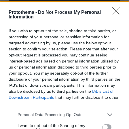
Protothema -
Do Not Process My Personal
Information
* Υποχρεωτικά πεδία
If you wish to opt-out of the sale, sharing to third parties, or
processing of your personal or sensitive information for
targeted advertising by us, please use the below opt-out
section to confirm your selection. Please note that after your
ΡΟΗ ΕΙΔΗΣΕΩΝ
opt-out request is processed you may continue seeing
interest-based ads based on personal information utilized by
Ειδήσεις
Δημοφιλή
Σχολιασμένα
us or personal information disclosed to third parties prior to
your opt-out. You may separately opt-out of the further
πριν 7 λεπτά
disclosure of your personal information by third parties on the
Βοκαριά: Στο λιμανάκι της Χίου όπου μια οικογένεια
IAB’s list of downstream participants. This information may
ψαράδων σε κάνει «ψαρά για μία μέρα»
also be disclosed by us to third parties on the
IAB’s List of
πριν 12 λεπτά
Downstream Participants
that may further disclose it to other
Τα είδη κολοκυθιού και πώς τα μαγειρεύουμε
third parties.
πριν 15 λεπτά
Please note that this website/app uses one or more Google
Personal Data Processing Opt Outs
Καταγγελία για νυχτερινή είσοδο ισραηλινών
services and may gather and store information including but
στρατευμάτων σε χωριό του Λιβάνου, η απάντηση του
not limited to your visit or usage behaviour. You may click to
I want to opt-out of the Sharing of my
Ισραήλ