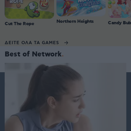
Northern Heights
Candy Bub
Cut The Rope
ΔΕΙΤΕ ΟΛΑ ΤΑ GAMES
Best of Network