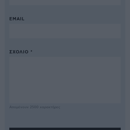
EMAIL
ΣΧΌΛΙΟ *
Απομένουν
2500
χαρακτήρες