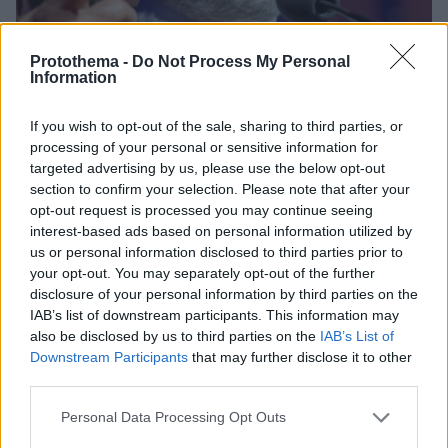
Protothema -
Do Not Process My Personal
Information
If you wish to opt-out of the sale, sharing to third parties, or
processing of your personal or sensitive information for
20.02.2024, 23:45
Ο Σαμ Μέντες ετοιμάζει τέσσερις ξεχωριστές ταινίες
targeted advertising by us, please use the below opt-out
για κάθε μέλος των Beatles
section to confirm your selection. Please note that after your
opt-out request is processed you may continue seeing
Ο σκηνοθέτης, που βρίσκεται πίσω από τις ταινίες
interest-based ads based on personal information utilized by
«1917» και «Skyfall», θα ασχοληθεί με το θρυλικό
us or personal information disclosed to third parties prior to
μουσικό συγκρότημα
your opt-out. You may separately opt-out of the further
disclosure of your personal information by third parties on the
IAB’s list of downstream participants. This information may
also be disclosed by us to third parties on the
IAB’s List of
Downstream Participants
that may further disclose it to other
third parties.
Please note that this website/app uses one or more Google
Personal Data Processing Opt Outs
services and may gather and store information including but