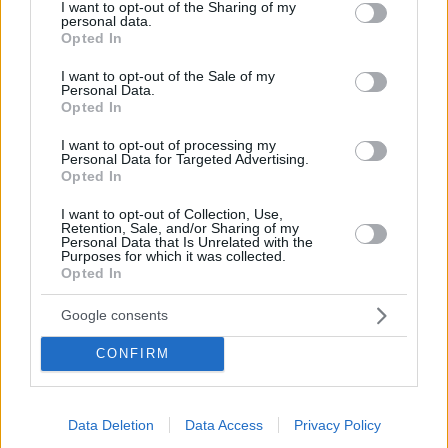
not limited to your visit or usage behaviour. You may click to
I want to opt-out of the Sharing of my
personal data.
grant or deny consent to Google and its third-party tags to
Opted In
use your data for below specified purposes in below Google
consent section.
I want to opt-out of the Sale of my
Personal Data.
Opted In
I want to opt-out of processing my
Personal Data for Targeted Advertising.
Opted In
I want to opt-out of Collection, Use,
Retention, Sale, and/or Sharing of my
Personal Data that Is Unrelated with the
Purposes for which it was collected.
Opted In
09.01.2023, 13:55
Google consents
Ο Σαμ Μέντες λέει ότι τα ουδέτερα ως προς το φύλο
βραβεία Όσκαρ είναι «αναπόφευκτα»
CONFIRM
Ο βραβευμένος σκηνοθέτης εκτιμά ότι θα αλλάξουν
οι κατηγορίες με βάση το φύλο
Data Deletion
Data Access
Privacy Policy