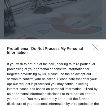
Protothema -
Do Not Process My Personal
Information
1
02.10.2025, 08:19
Σταθερά ή μειωμένα τα περισσότερα τιμολόγια
If you wish to opt-out of the sale, sharing to third parties, or
ρεύματος για τον Οκτώβριο
processing of your personal or sensitive information for
Οι προμηθευτές που έχουν τα μεγαλύτερα μερίδια
targeted advertising by us, please use the below opt-out
αγοράς απορρόφησαν τις αυξήσεις στις χονδρικές
section to confirm your selection. Please note that after your
opt-out request is processed you may continue seeing
τιμές της ενέργειας
interest-based ads based on personal information utilized by
us or personal information disclosed to third parties prior to
your opt-out. You may separately opt-out of the further
disclosure of your personal information by third parties on the