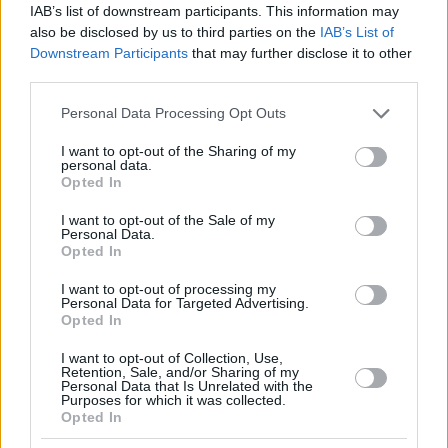
IAB’s list of downstream participants. This information may
also be disclosed by us to third parties on the
IAB’s List of
Downstream Participants
that may further disclose it to other
third parties.
Please note that this website/app uses one or more Google
Personal Data Processing Opt Outs
services and may gather and store information including but
not limited to your visit or usage behaviour. You may click to
I want to opt-out of the Sharing of my
personal data.
grant or deny consent to Google and its third-party tags to
Opted In
use your data for below specified purposes in below Google
consent section.
I want to opt-out of the Sale of my
Personal Data.
Opted In
I want to opt-out of processing my
Personal Data for Targeted Advertising.
Opted In
I want to opt-out of Collection, Use,
Retention, Sale, and/or Sharing of my
Personal Data that Is Unrelated with the
1
29.09.2025, 15:09
Purposes for which it was collected.
Opted In
Την Τετάρτη ανακοινώνονται οι τιμές για τα «πράσινα»
τιμολόγια ρεύματος - Παπασταύρου: «Αν χρειαστεί θα