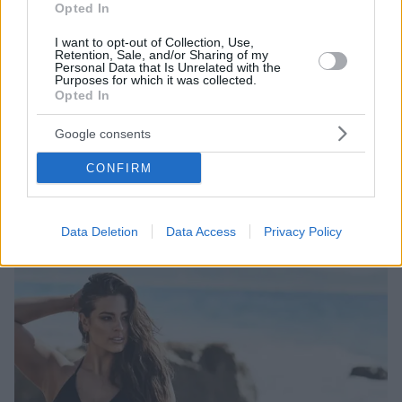
Opted In
I want to opt-out of Collection, Use,
Retention, Sale, and/or Sharing of my
Personal Data that Is Unrelated with the
Purposes for which it was collected.
Opted In
7
18.10.2021, 17:37
Ξανθή Τζερεφού: «Βίωνα bullying, έγινα plus size
μοντέλο και όλοι με αποκαλούσαν χοντρούλα»
Google consents
Για την πορεία της στον χώρο του μόντελινγκ και την
CONFIRM
εμπειρία της από το GNTM μίλησε η πρώην παίκτρια
του διαγωνισμού μοντέλων
Data Deletion
Data Access
Privacy Policy