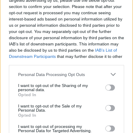
targeted advertising by us, please use the below opt-out
Σχεδόν μιάμιση δεκαετία μετά την κυκλοφορία της
section to confirm your selection. Please note that after your
σειράς ρούχων της, αποφάσισε να δημιουργήσει και
opt-out request is processed you may continue seeing
μία νέα συλλογή
interest-based ads based on personal information utilized by
us or personal information disclosed to third parties prior to
your opt-out. You may separately opt-out of the further
disclosure of your personal information by third parties on the
IAB’s list of downstream participants. This information may
also be disclosed by us to third parties on the
IAB’s List of
Downstream Participants
that may further disclose it to other
third parties.
Please note that this website/app uses one or more Google
Personal Data Processing Opt Outs
services and may gather and store information including but
not limited to your visit or usage behaviour. You may click to
I want to opt-out of the Sharing of my
personal data.
grant or deny consent to Google and its third-party tags to
Opted In
use your data for below specified purposes in below Google
consent section.
I want to opt-out of the Sale of my
Personal Data.
Opted In
I want to opt-out of processing my
Personal Data for Targeted Advertising.