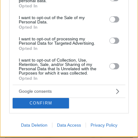
personal data.
grant or deny consent to Google and its third-party tags to
Opted In
use your data for below specified purposes in below Google
consent section.
I want to opt-out of the Sale of my
Personal Data.
Opted In
I want to opt-out of processing my
Personal Data for Targeted Advertising.
Opted In
I want to opt-out of Collection, Use,
Retention, Sale, and/or Sharing of my
Personal Data that Is Unrelated with the
12
21.05.2024, 14:26
Purposes for which it was collected.
Παράνομη η στάση εργασίας της ΔΟΕ και ΟΛΜΕ μέσα
Opted In
στις εξετάσεις της ελληνικής Pisa
Οι εξετάσεις θα διεξαχθούν αύριο με τη συμμετοχή
Google consents
12.000 μαθητών από 660 Δημοτικά και Γυμνάσια σε
CONFIRM
όλη τη χώρα – Η ΔΟΕ θεωρεί ότι μέσω των
εξετάσεων γίνεται προσπάθεια «κατηγοριοποίησης
των σχολείων» και «εμπορευματοποίησης του
μορφωτικού αγαθού» - Νέα στάση εργασίας από την
Data Deletion
Data Access
Privacy Policy
ΑΔΕΔΥ