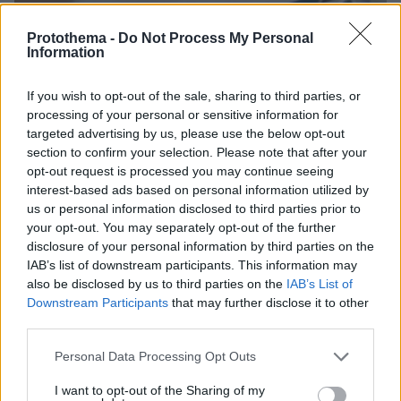
Protothema -
Do Not Process My Personal
Information
2
22.05.2024, 08:29
If you wish to opt-out of the sale, sharing to third parties, or
Σήμερα οι εξετάσεις της ελληνικής PISA - Συμμετέχουν
12.000 μαθητές από 660 σχολεία σε όλη την Ελλάδα
processing of your personal or sensitive information for
targeted advertising by us, please use the below opt-out
Από τις 9 έως τις 12.00 οι εξετάσεις σε Γλώσσα και
section to confirm your selection. Please note that after your
Μαθηματικά
opt-out request is processed you may continue seeing
interest-based ads based on personal information utilized by
us or personal information disclosed to third parties prior to
your opt-out. You may separately opt-out of the further
disclosure of your personal information by third parties on the
IAB’s list of downstream participants. This information may
also be disclosed by us to third parties on the
IAB’s List of
Downstream Participants
that may further disclose it to other
third parties.
Please note that this website/app uses one or more Google
Personal Data Processing Opt Outs
services and may gather and store information including but
not limited to your visit or usage behaviour. You may click to
I want to opt-out of the Sharing of my