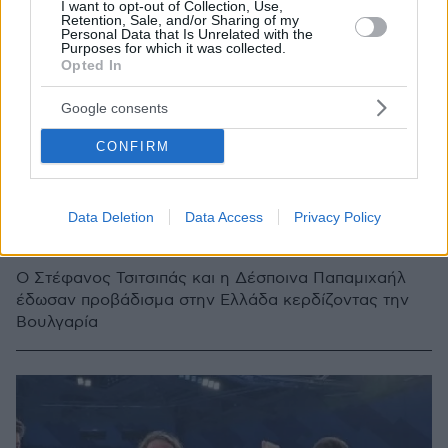
I want to opt-out of Collection, Use,
Retention, Sale, and/or Sharing of my
Personal Data that Is Unrelated with the
Purposes for which it was collected.
Opted In
Google consents
CONFIRM
5
29.12.2022, 17:51
Data Deletion
Data Access
Privacy Policy
Με το δεξί αλλά χωρίς την ελληνική σημαία στη φανέλα
ο Τσιτσιπάς στο United Cup
Ο Στέφανος Τσιτσιπάς και η Δέσποινα Παπαμιχαήλ
έδωσαν προβάδισμα στην Ελλάδα κερδίζοντας την
Βουλγαρία