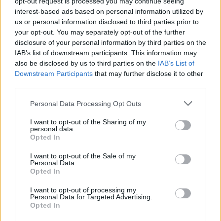
opt-out request is processed you may continue seeing
interest-based ads based on personal information utilized by
1
19.07.2023, 20:31
us or personal information disclosed to third parties prior to
Πλήρωσαν ακριβά την πλάκα στο αεροδρόμιο
your opt-out. You may separately opt-out of the further
μεθυσμένοι Αυστραλοί - «Υπάρχουν βόμβες στο
disclosure of your personal information by third parties on the
αεροπλάνο» (βίντεο)
IAB’s list of downstream participants. This information may
Πήραν στο λαιμό τους περίπου 100
also be disclosed by us to third parties on the
IAB’s List of
επιβάτες, πρόστιμα 500 ευρώ έκαστος και δηλώνουν
Downstream Participants
that may further disclose it to other
αμετανόητοι
third parties.
Please note that this website/app uses one or more Google
Personal Data Processing Opt Outs
services and may gather and store information including but
not limited to your visit or usage behaviour. You may click to
I want to opt-out of the Sharing of my
personal data.
grant or deny consent to Google and its third-party tags to
Opted In
use your data for below specified purposes in below Google
consent section.
I want to opt-out of the Sale of my
Personal Data.
Opted In
I want to opt-out of processing my
Personal Data for Targeted Advertising.
Opted In