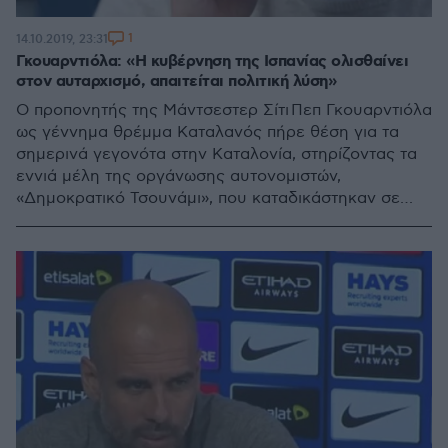
1
14.10.2019, 23:31
Γκουαρντιόλα: «Η κυβέρνηση της Ισπανίας ολισθαίνει
στον αυταρχισμό, απαιτείται πολιτική λύση»
Ο προπονητής της Μάντσεστερ Σίτι Πεπ Γκουαρντιόλα
ως γέννημα θρέμμα Καταλανός πήρε θέση για τα
σημερινά γεγονότα στην Καταλονία, στηρίζοντας τα
εννιά μέλη της οργάνωσης αυτονομιστών,
«Δημοκρατικό Τσουνάμι», που καταδικάστηκαν σε
φυλάκιση, κατηγορώντας την ισπανική κυβέρνηση για
αυταρχισμό