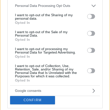
Please note that this website/app uses one or more Google
Personal Data Processing Opt Outs
16.03.2021, 19:23
services and may gather and store information including but
Γκουαρντιόλα: «Η φετινή Σίτι είναι χειρότερη σε σχέση
not limited to your visit or usage behaviour. You may click to
I want to opt-out of the Sharing of my
personal data.
με τις προηγούμενες»
grant or deny consent to Google and its third-party tags to
Opted In
use your data for below specified purposes in below Google
Ο Πεπ Γκουαρντιόλα προέβη σε ακόμη μία...
consent section.
προβοκατόρικη δήλωση πριν από τον επαναληπτικό
I want to opt-out of the Sale of my
Personal Data.
με την Γκλάντμπαχ για τους «16» του Champions
Opted In
League
I want to opt-out of processing my
Personal Data for Targeted Advertising.
Opted In
I want to opt-out of Collection, Use,
Retention, Sale, and/or Sharing of my
Personal Data that Is Unrelated with the
Purposes for which it was collected.
Opted In
Google consents
CONFIRM