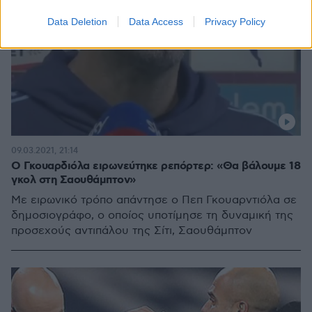
Data Deletion
Data Access
Privacy Policy
09.03.2021, 21:14
Ο Γκουαρδιόλα ειρωνεύτηκε ρεπόρτερ: «Θα βάλουμε 18
γκολ στη Σαουθάμπτον»
Με ειρωνικό τρόπο απάντησε ο Πεπ Γκουαρντιόλα σε
δημοσιογράφο, ο οποίος υποτίμησε τη δυναμική της
προσεχούς αντιπάλου της Σίτι, Σαουθάμπτον