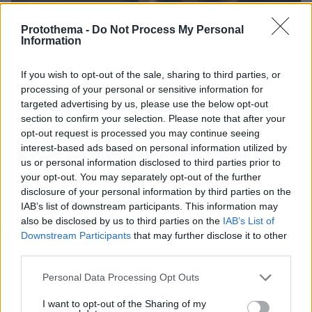
Protothema -
Do Not Process My Personal
Information
If you wish to opt-out of the sale, sharing to third parties, or
processing of your personal or sensitive information for
targeted advertising by us, please use the below opt-out
section to confirm your selection. Please note that after your
opt-out request is processed you may continue seeing
interest-based ads based on personal information utilized by
us or personal information disclosed to third parties prior to
82
08.08.2024, 19:58
your opt-out. You may separately opt-out of the further
Τραγική σύμπτωση: Σαν σήμερα το 2023 ο 45χρονος
disclosure of your personal information by third parties on the
που σκοτώθηκε στην Πατρών - Πύργου, είχε
IAB’s list of downstream participants. This information may
τραυματιστεί σοβαρά σε άλλο τροχαίο
also be disclosed by us to third parties on the
IAB’s List of
Στις 8 Αυγούστου του 2023, η μηχανή που οδηγούσε
Downstream Participants
that may further disclose it to other
ο Γιάννης Σάσσαλος είχε συγκρουστεί με
third parties.
φορτηγάκι στο κέντρο του Πύργου - Μερικούς μήνες
Please note that this website/app uses one or more Google
μετά, στις 24 Απριλίου του 2024 είχε κι άλλο ατύχημα
Personal Data Processing Opt Outs
services and may gather and store information including but
not limited to your visit or usage behaviour. You may click to
I want to opt-out of the Sharing of my