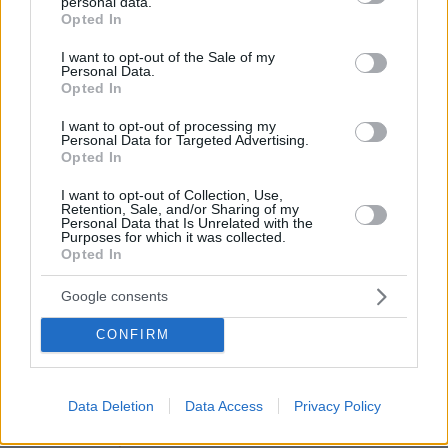
personal data.
grant or deny consent to Google and its third-party tags to
Opted In
use your data for below specified purposes in below Google
consent section.
I want to opt-out of the Sale of my
Personal Data.
Opted In
I want to opt-out of processing my
Personal Data for Targeted Advertising.
Opted In
I want to opt-out of Collection, Use,
Retention, Sale, and/or Sharing of my
Personal Data that Is Unrelated with the
Purposes for which it was collected.
Opted In
Google consents
CONFIRM
Data Deletion
Data Access
Privacy Policy
4
21.07.2024, 04:54