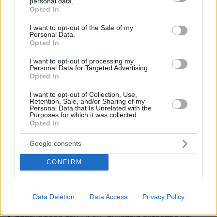
personal data.
grant or deny consent to Google and its third-party tags to
Opted In
use your data for below specified purposes in below Google
consent section.
Ο ήχος της σφοδρής πρόσκρουσης έκανε τους
I want to opt-out of the Sale of my
Personal Data.
κατοίκους των σπιτιών στην περιοχή να
Opted In
πεταχτούν στο δρόμο και να αντικρύσουν τις
I want to opt-out of processing my
αποτρόπαιες εικόνες.
Personal Data for Targeted Advertising.
Opted In
Στο σημείο έφτασαν άμεσα άντρες της
I want to opt-out of Collection, Use,
Τροχαίας Πύργου και έπειτα ασθενοφόρο του
Retention, Sale, and/or Sharing of my
Personal Data that Is Unrelated with the
ΕΚΑΒ και δύναμη της Πυροσβεστικής
Purposes for which it was collected.
Opted In
Υπηρεσίας Πύργου.
Google consents
Η ανακοίνωση της πυροσβεστικής για το
CONFIRM
τροχαίο
Data Deletion
Data Access
Privacy Policy
Σορός αγνώστων στοιχείων παραδόθηκε σε