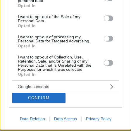
personal data.
grant or deny consent to Google and its third-party tags to
Opted In
use your data for below specified purposes in below Google
consent section.
I want to opt-out of the Sale of my
Personal Data.
Opted In
I want to opt-out of processing my
Personal Data for Targeted Advertising.
Opted In
I want to opt-out of Collection, Use,
Retention, Sale, and/or Sharing of my
Personal Data that Is Unrelated with the
Purposes for which it was collected.
Opted In
Google consents
CONFIRM
Data Deletion
Data Access
Privacy Policy