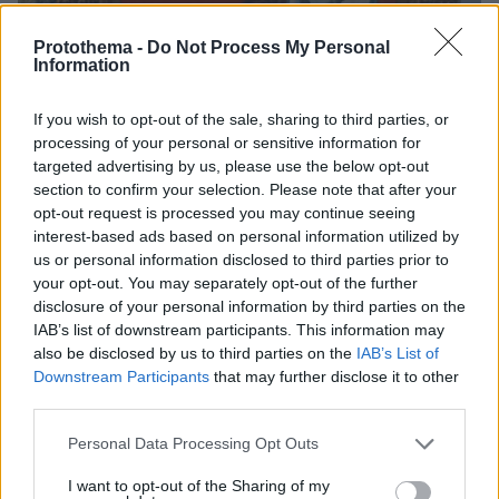
Protothema -
Do Not Process My Personal
Information
If you wish to opt-out of the sale, sharing to third parties, or
processing of your personal or sensitive information for
targeted advertising by us, please use the below opt-out
section to confirm your selection. Please note that after your
opt-out request is processed you may continue seeing
interest-based ads based on personal information utilized by
us or personal information disclosed to third parties prior to
your opt-out. You may separately opt-out of the further
disclosure of your personal information by third parties on the
24
11.06.2025, 16:36
IAB’s list of downstream participants. This information may
Πώς λειτουργούσε η βιομηχανία της απάτης με τους
also be disclosed by us to third parties on the
IAB’s List of
πλαστούς πίνακες - Οι αρχηγοί, οι καλλιτέχνες και το...
Downstream Participants
that may further disclose it to other
τμήμα μάρκετινγκ
third parties.
Συνελήφθησαν 13 άτομα, μέλη της οργάνωσης, ενώ
έχει ταυτοποιηθεί και αναζητείται ακόμη ένα - Δείτε
Please note that this website/app uses one or more Google
Personal Data Processing Opt Outs
services and may gather and store information including but
βίντεο και φωτογραφίες
not limited to your visit or usage behaviour. You may click to
I want to opt-out of the Sharing of my