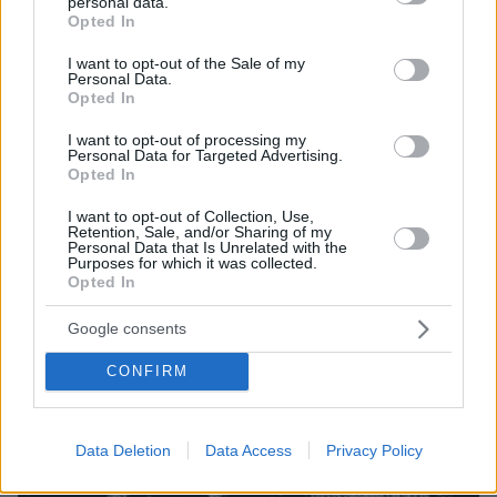
personal data.
grant or deny consent to Google and its third-party tags to
Η κυρία του υποψήφιου βουλευτή
Opted In
use your data for below specified purposes in below Google
Τώρα που πέφτει η προεκλογική αυλαία νομίζω ότι
consent section.
I want to opt-out of the Sale of my
πρέπει να αποδώσουμε ένα φόρο τιμής και σε μια
Personal Data.
αφανή ήρωα: τη σύζυγο του υποψήφιου βουλευτή
Opted In
I want to opt-out of processing my
Personal Data for Targeted Advertising.
Opted In
I want to opt-out of Collection, Use,
Retention, Sale, and/or Sharing of my
Personal Data that Is Unrelated with the
Purposes for which it was collected.
Opted In
Google consents
CONFIRM
Data Deletion
Data Access
Privacy Policy