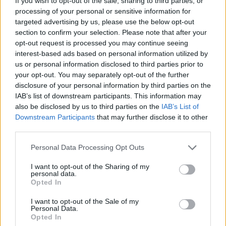
If you wish to opt-out of the sale, sharing to third parties, or
Καμπανάκι από τον ΟΗΕ: Εξαιρετικά ισχυρό το
processing of your personal or sensitive information for
φαινόμενο Ελ Νίνιο, τι δείχνουν τα στοιχεία για την
targeted advertising by us, please use the below opt-out
Ευρώπη
section to confirm your selection. Please note that after your
opt-out request is processed you may continue seeing
Το φαινόμενο θα επηρεάσει από τον Ιούλιο μέχρι και
interest-based ads based on personal information utilized by
τον Σεπτέμβριο και θα φθάσει στην τρίτη από τις
us or personal information disclosed to third parties prior to
τέσσερις βαθμίδες της κλίμακας
your opt-out. You may separately opt-out of the further
disclosure of your personal information by third parties on the
IAB’s list of downstream participants. This information may
also be disclosed by us to third parties on the
IAB’s List of
Downstream Participants
that may further disclose it to other
third parties.
Please note that this website/app uses one or more Google
Personal Data Processing Opt Outs
services and may gather and store information including but
not limited to your visit or usage behaviour. You may click to
I want to opt-out of the Sharing of my
personal data.
grant or deny consent to Google and its third-party tags to
Opted In
use your data for below specified purposes in below Google
consent section.
I want to opt-out of the Sale of my
Personal Data.
Opted In