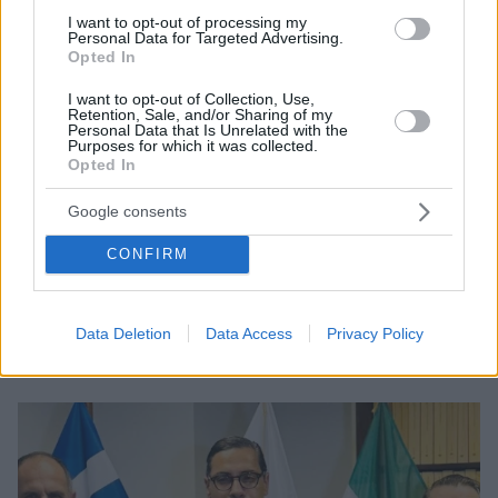
I want to opt-out of processing my
Personal Data for Targeted Advertising.
Opted In
I want to opt-out of Collection, Use,
Retention, Sale, and/or Sharing of my
Personal Data that Is Unrelated with the
Purposes for which it was collected.
Opted In
06.03.2026, 07:41
Google consents
Συμβούλιο Ασφαλείας: Ενέργεια και κρίσιμα ορυκτά στο
επίκεντρο, η Ελλάδα αναδεικνύει τη σημασία της
CONFIRM
διαφοροποίησης των ενεργειακών πηγών
Το Συμβούλιο Ασφαλείας των ΗΕ συζήτησε τη
σημασία της ενέργειας και των κρίσιμων ορυκτών για
Data Deletion
Data Access
Privacy Policy
τη διεθνή ασφάλεια και οικονομία