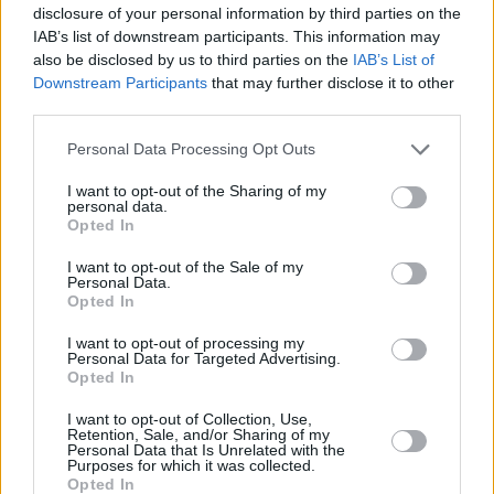
disclosure of your personal information by third parties on the
IAB’s list of downstream participants. This information may
also be disclosed by us to third parties on the
IAB’s List of
Downstream Participants
that may further disclose it to other
third parties.
Please note that this website/app uses one or more Google
Personal Data Processing Opt Outs
services and may gather and store information including but
not limited to your visit or usage behaviour. You may click to
I want to opt-out of the Sharing of my
personal data.
grant or deny consent to Google and its third-party tags to
Opted In
use your data for below specified purposes in below Google
consent section.
I want to opt-out of the Sale of my
Personal Data.
Opted In
I want to opt-out of processing my
Personal Data for Targeted Advertising.
Opted In
I want to opt-out of Collection, Use,
Retention, Sale, and/or Sharing of my
Personal Data that Is Unrelated with the
Purposes for which it was collected.
3
23.09.2025, 20:43
Opted In