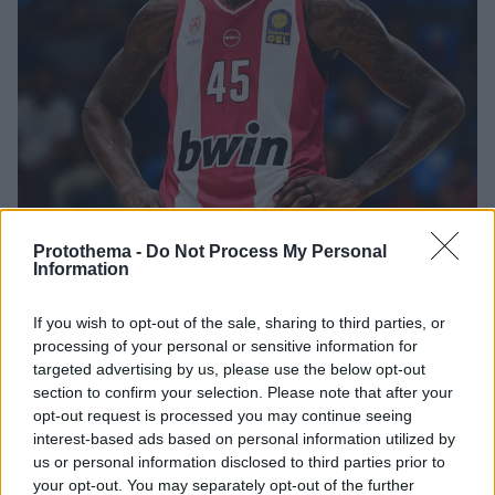
Protothema -
Do Not Process My Personal
Information
1
08.10.2025, 16:42
If you wish to opt-out of the sale, sharing to third parties, or
Ολυμπιακός: Ίωση ο Χολ, ατομικό για Φουρνιέ,
processing of your personal or sensitive information for
ΜακΚίσικ και Εβανς ενόψει Ντουμπάι
targeted advertising by us, please use the below opt-out
Ο Εβάν Φουρνιέ ακολούθησε ατομικό πρόγραμμα,
section to confirm your selection. Please note that after your
ενώ ο Ντόντα Χολ δεν συμμετείχε στη σημερινή
opt-out request is processed you may continue seeing
προπόνηση (08/10), καθώς ταλαιπωρείται από ίωση
interest-based ads based on personal information utilized by
us or personal information disclosed to third parties prior to
your opt-out. You may separately opt-out of the further