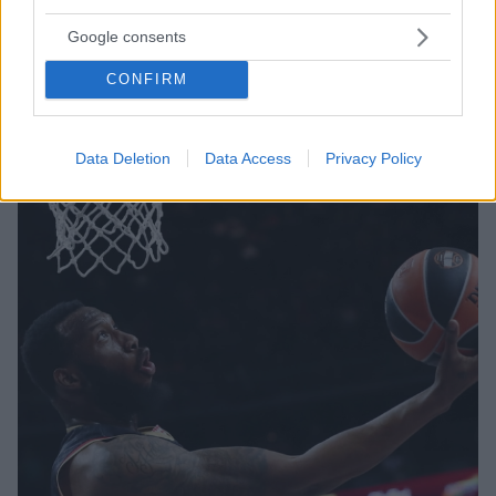
Ντόντα Χολ και Τάισον Γουόρντ δοκίμασαν και
βαθμολόγησαν παραδοσιακά ελληνικά φαγητά - Βίντεο
Google consents
Τα δύο νέα μεταγραφικά αποκτήματα του
CONFIRM
Ολυμπιακού πρωταγωνίστησαν σε βίντεο της
Euroleague, όπου δοκίμασαν με σειρά, παστίτσιο,
σπανακοπιτάκια και μπουγάτσα με κρέμα
Data Deletion
Data Access
Privacy Policy