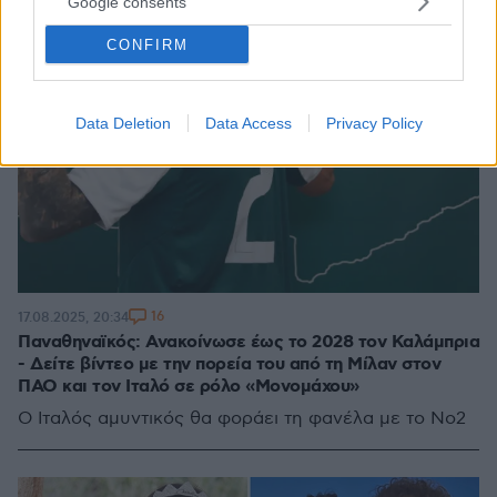
Google consents
CONFIRM
Data Deletion
Data Access
Privacy Policy
16
17.08.2025, 20:34
Παναθηναϊκός: Ανακοίνωσε έως το 2028 τον Καλάμπρια
- Δείτε βίντεο με την πορεία του από τη Μίλαν στον
ΠΑΟ και τον Ιταλό σε ρόλο «Μονομάχου»
Ο Ιταλός αμυντικός θα φοράει τη φανέλα με το Νο2