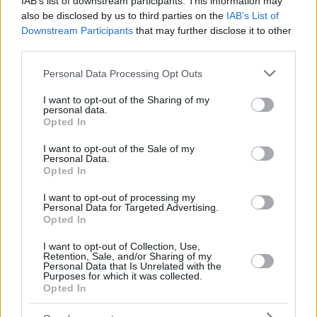
IAB’s list of downstream participants. This information may
also be disclosed by us to third parties on the
IAB’s List of
Downstream Participants
that may further disclose it to other
third parties.
Please note that this website/app uses one or more Google
Personal Data Processing Opt Outs
18.08.2025, 16:45
services and may gather and store information including but
Παναθηναϊκός: Ο Καλάμπρια επισκέφθηκε την
not limited to your visit or usage behaviour. You may click to
I want to opt-out of the Sharing of my
Ακρόπολη και κάλεσε τον κόσμο στο ΟΑΚΑ για το
personal data.
grant or deny consent to Google and its third-party tags to
παιχνίδι με τη Σαμσουνσπόρ - Βίντεο
Opted In
use your data for below specified purposes in below Google
Ο Ιταλός αμυντικός ανυπομονεί για το ματς της
consent section.
I want to opt-out of the Sale of my
Πέμπτης για το Europa League και κάλεσε τους
Personal Data.
Opted In
φιλάθλους των πρασίνων στο γήπεδο
I want to opt-out of processing my
Personal Data for Targeted Advertising.
Opted In
I want to opt-out of Collection, Use,
Retention, Sale, and/or Sharing of my
Personal Data that Is Unrelated with the
Purposes for which it was collected.
Opted In