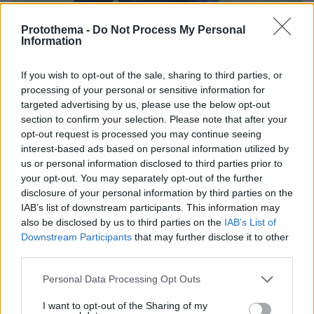
Protothema -
Do Not Process My Personal
Information
If you wish to opt-out of the sale, sharing to third parties, or
processing of your personal or sensitive information for
targeted advertising by us, please use the below opt-out
section to confirm your selection. Please note that after your
2
18.10.2019, 17:39
opt-out request is processed you may continue seeing
Παναθηναϊκός: Τέλος ο Νταμπίζας από τεχνικός
interest-based ads based on personal information utilized by
διευθυντής
us or personal information disclosed to third parties prior to
your opt-out. You may separately opt-out of the further
Ο Παναθηναϊκός ανακοίνωσε την λύση της
disclosure of your personal information by third parties on the
συνεργασίας με τον μέχρι πρότινος τεχνικό
IAB’s list of downstream participants. This information may
διευθυντή της ομάδας, Νίκο Νταμπίζα
also be disclosed by us to third parties on the
IAB’s List of
Downstream Participants
that may further disclose it to other
third parties.
Please note that this website/app uses one or more Google
Personal Data Processing Opt Outs
services and may gather and store information including but
not limited to your visit or usage behaviour. You may click to
I want to opt-out of the Sharing of my