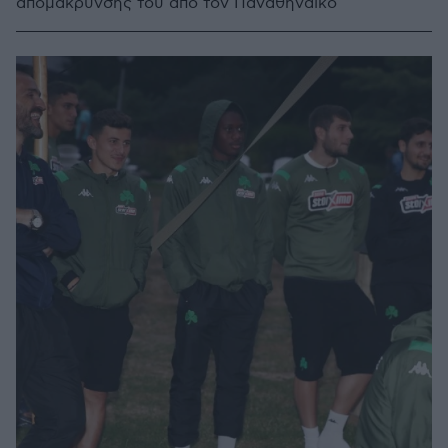
απομάκρυνσής του από τον Παναθηναϊκό