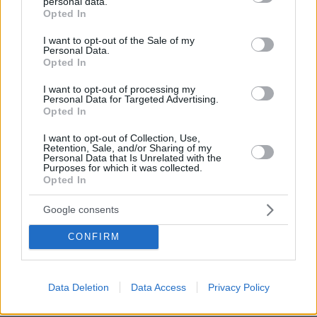
personal data.
grant or deny consent to Google and its third-party tags to
Opted In
use your data for below specified purposes in below Google
consent section.
I want to opt-out of the Sale of my
Personal Data.
Opted In
I want to opt-out of processing my
Personal Data for Targeted Advertising.
Opted In
I want to opt-out of Collection, Use,
Retention, Sale, and/or Sharing of my
Personal Data that Is Unrelated with the
Purposes for which it was collected.
Opted In
Google consents
CONFIRM
16.10.2019, 08:59
Συνεχίζει το… σαφάρι ο Νταμπίζας
Στο εξωτερικό παραμένει ο Νίκος Νταμπίζας,
Data Deletion
Data Access
Privacy Policy
συνεχίζοντας το «τσεκάρισμα» για υποψήφιους
μεταγραφικούς στόχους