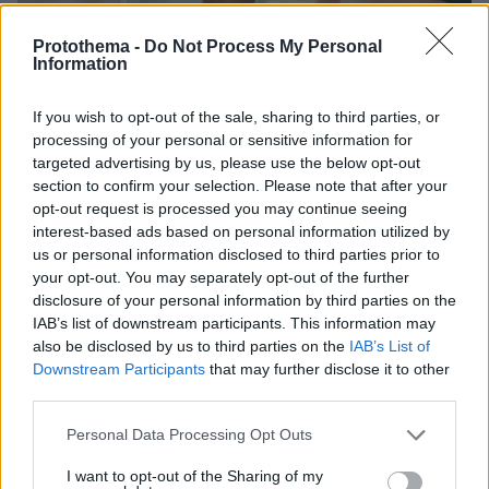
Protothema -
Do Not Process My Personal
Information
23.09.2023, 12:41
Ο Μπράιαν Όστιν Γκριν και η Σάρνα Μπέρτζες
αρραβωνιάστηκαν
If you wish to opt-out of the sale, sharing to third parties, or
processing of your personal or sensitive information for
«Μου έκανε πρόταση γάμου» αποκάλυψε η
targeted advertising by us, please use the below opt-out
χορεύτρια
section to confirm your selection. Please note that after your
opt-out request is processed you may continue seeing
interest-based ads based on personal information utilized by
us or personal information disclosed to third parties prior to
your opt-out. You may separately opt-out of the further
disclosure of your personal information by third parties on the
IAB’s list of downstream participants. This information may
also be disclosed by us to third parties on the
IAB’s List of
Downstream Participants
that may further disclose it to other
third parties.
Please note that this website/app uses one or more Google
Personal Data Processing Opt Outs
services and may gather and store information including but
not limited to your visit or usage behaviour. You may click to
I want to opt-out of the Sharing of my