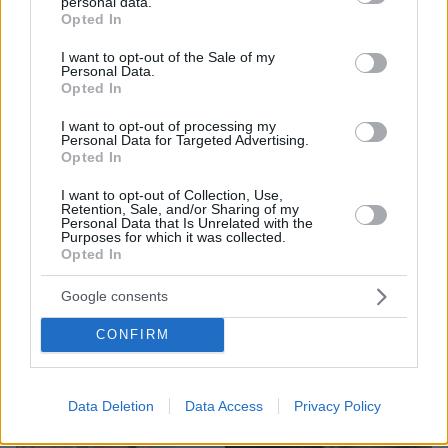
personal data.
grant or deny consent to Google and its third-party tags to
Opted In
use your data for below specified purposes in below Google
consent section.
I want to opt-out of the Sale of my
Personal Data.
Opted In
I want to opt-out of processing my
Personal Data for Targeted Advertising.
Opted In
1
06.08.2023, 10:45
I want to opt-out of Collection, Use,
Retention, Sale, and/or Sharing of my
Η αλλαγή που έκανε στην εμφάνισή του ο Μπράιαν
Personal Data that Is Unrelated with the
Όστιν Γκριν
Purposes for which it was collected.
Opted In
Δείτε την ανάρτηση του ηθοποιού στο Instagram
Google consents
CONFIRM
Data Deletion
Data Access
Privacy Policy