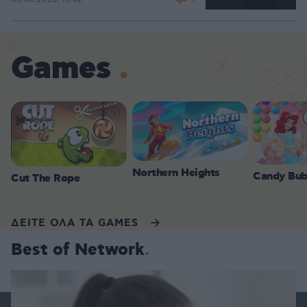
Games
Northern Heights
Candy Bub
Cut The Rope
ΔΕΙΤΕ ΟΛΑ ΤΑ GAMES
Best of Network