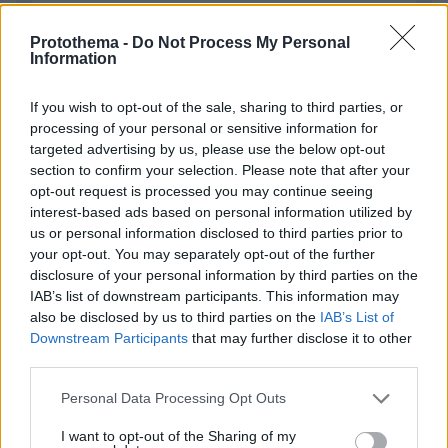
Protothema -
Do Not Process My Personal
Information
If you wish to opt-out of the sale, sharing to third parties, or
processing of your personal or sensitive information for
Απομένουν
2500
χαρακτήρες
targeted advertising by us, please use the below opt-out
section to confirm your selection. Please note that after your
opt-out request is processed you may continue seeing
interest-based ads based on personal information utilized by
us or personal information disclosed to third parties prior to
your opt-out. You may separately opt-out of the further
disclosure of your personal information by third parties on the
IAB’s list of downstream participants. This information may
* Υποχρεωτικά πεδία
also be disclosed by us to third parties on the
IAB’s List of
Downstream Participants
that may further disclose it to other
third parties.
ΡΟΗ ΕΙΔΗΣΕΩΝ
Please note that this website/app uses one or more Google
Personal Data Processing Opt Outs
services and may gather and store information including but
Ειδήσεις
Δημοφιλή
Σχολιασμένα
not limited to your visit or usage behaviour. You may click to
I want to opt-out of the Sharing of my