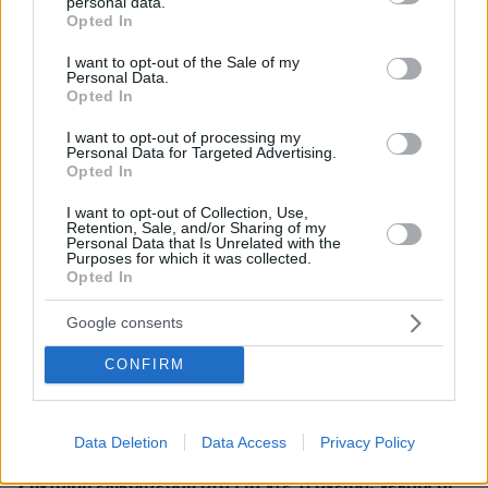
personal data.
grant or deny consent to Google and its third-party tags to
Opted In
use your data for below specified purposes in below Google
πριν 16 λεπτά
consent section.
Μαζικός γάμος 1.500 ζευγαριών στη Νιγηρία
I want to opt-out of the Sale of my
Personal Data.
09.08.2026, 03:05
Opted In
Τουλάχιστον τρεις νεκροί και πολλοί τραυματίες
εξαιτίας ρωσικών πληγμάτων στην Ουκρανία
I want to opt-out of processing my
Personal Data for Targeted Advertising.
Opted In
09.08.2026, 02:46
Συναγερμός στην Έδεσσα για την εξαφάνιση 31χρονου
I want to opt-out of Collection, Use,
Retention, Sale, and/or Sharing of my
09.08.2026, 02:08
Personal Data that Is Unrelated with the
«Δώρο» 1 δισ. δολαρίων στη Κολομβία από τις ΗΠΑ
Purposes for which it was collected.
μετά την ορκωμοσία του νέου τραμπικού προέδρου
Opted In
09.08.2026, 01:31
Google consents
Τουλάχιστον 22 νεκροί κατά τη σύγκρουση δύο
λεωφορείων στον Νίγηρα
CONFIRM
09.08.2026, 01:00
7 ηπειρώτικες πίτες: Φτιάχνουμε πλασίντα, κοθρόπιτα,
μπατσαριά, και άλλες που λατρεύουμε
Data Deletion
Data Access
Privacy Policy
09.08.2026, 00:59
Συντριβή ελικοπτέρου στο Ρίο ντε Τζανέιρο, νεκροί οι