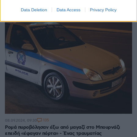
Data Deletion
Data Access
Privacy Policy
135
08.09.2024, 09:30
Ρομά πυροβόλησαν έξω από μαγαζί στο Μπουρνάζι
επειδή «έφαγαν πόρτα» - Ένας τραυματίας