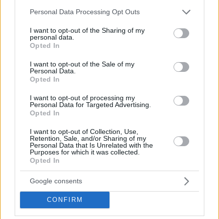
Please note that this website/app uses one or more Google
Personal Data Processing Opt Outs
services and may gather and store information including but
not limited to your visit or usage behaviour. You may click to
I want to opt-out of the Sharing of my
personal data.
grant or deny consent to Google and its third-party tags to
Opted In
use your data for below specified purposes in below Google
consent section.
I want to opt-out of the Sale of my
Personal Data.
Opted In
I want to opt-out of processing my
Personal Data for Targeted Advertising.
165
09.09.2024, 09:54
Opted In
Βίντεο: Η στιγμή των πυροβολισμών έξω από νυχτερινό
κέντρο στο Μπουρνάζι από Ρομά επειδή «έφαγαν
I want to opt-out of Collection, Use,
πόρτα»
Retention, Sale, and/or Sharing of my
Personal Data that Is Unrelated with the
37 ετών ο υπάλληλος του νυχτερινού κέντρου που
Purposes for which it was collected.
Opted In
τραυματίστηκε - Οι αστυνομικοί έχουν ταυτοποιήσει
τον Ρομά που άνοιξε πυρ
Google consents
CONFIRM