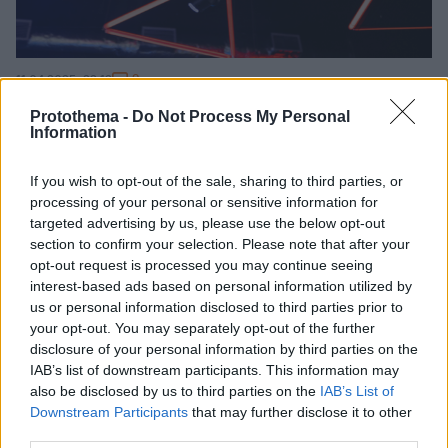
9
11.04.2025, 22:12
Τετραήμερο λουκέτο σε γνωστό κλαμπ στο Μπουρνάζι
Protothema -
Do Not Process My Personal
από την Α.Α.Δ.Ε. - Πολλαπλές παραβάσεις
Information
Το κλαμπ δεν εξυπηρετούσε με POS επικαλούμενο...
βλάβη
If you wish to opt-out of the sale, sharing to third parties, or
processing of your personal or sensitive information for
targeted advertising by us, please use the below opt-out
section to confirm your selection. Please note that after your
opt-out request is processed you may continue seeing
interest-based ads based on personal information utilized by
us or personal information disclosed to third parties prior to
your opt-out. You may separately opt-out of the further
disclosure of your personal information by third parties on the
IAB’s list of downstream participants. This information may
also be disclosed by us to third parties on the
IAB’s List of
Downstream Participants
that may further disclose it to other
third parties.