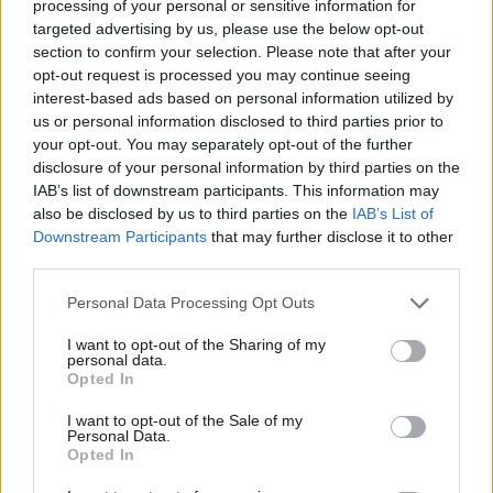
processing of your personal or sensitive information for
targeted advertising by us, please use the below opt-out
section to confirm your selection. Please note that after your
opt-out request is processed you may continue seeing
interest-based ads based on personal information utilized by
us or personal information disclosed to third parties prior to
your opt-out. You may separately opt-out of the further
disclosure of your personal information by third parties on the
IAB’s list of downstream participants. This information may
also be disclosed by us to third parties on the
IAB’s List of
Downstream Participants
that may further disclose it to other
15
09.02.2024, 17:43
third parties.
Προβλήματα με το Messenger - Δεν κλείνουν οι
συνομιλίες των χρηστών
Please note that this website/app uses one or more Google
Personal Data Processing Opt Outs
Από το πρωί της Παρασκευής έχουν διαπιστώσει το
services and may gather and store information including but
συγκεκριμένο πρόβλημα οι χρήστες στην Ελλάδα
not limited to your visit or usage behaviour. You may click to
I want to opt-out of the Sharing of my
personal data.
grant or deny consent to Google and its third-party tags to
Opted In
use your data for below specified purposes in below Google
consent section.
I want to opt-out of the Sale of my
Personal Data.
Opted In