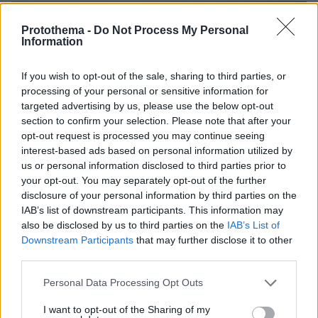
Protothema -
Do Not Process My Personal
Information
If you wish to opt-out of the sale, sharing to third parties, or
processing of your personal or sensitive information for
targeted advertising by us, please use the below opt-out
section to confirm your selection. Please note that after your
opt-out request is processed you may continue seeing
interest-based ads based on personal information utilized by
us or personal information disclosed to third parties prior to
your opt-out. You may separately opt-out of the further
disclosure of your personal information by third parties on the
IAB’s list of downstream participants. This information may
also be disclosed by us to third parties on the
IAB’s List of
Downstream Participants
that may further disclose it to other
third parties.
Please note that this website/app uses one or more Google
Personal Data Processing Opt Outs
services and may gather and store information including but
not limited to your visit or usage behaviour. You may click to
I want to opt-out of the Sharing of my
7
18.05.2025, 15:29