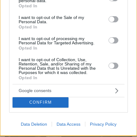
personal data.
grant or deny consent to Google and its third-party tags to
Τις απειλές για τη θαλάσσια ασφάλεια θα αναδείξει ο
Opted In
use your data for below specified purposes in below Google
Μητσοτάκης σε εκδήλωση στο Συμβούλιο Ασφαλείας
consent section.
του ΟΗΕ
I want to opt-out of the Sale of my
Personal Data.
Ο πρωθυπουργός θα προεδρεύσει σε εκδήλωση
Opted In
Υψηλού Επιπέδου την Τρίτη, στο πλαίσιο της
I want to opt-out of processing my
Προεδρίας του Συμβουλίου Ασφαλείας Ηνωμένων
Personal Data for Targeted Advertising.
Εθνών που ασκεί η Ελλάδα κατά τον μήνα Μάιο 2025
Opted In
- Θα μιλήσει, βάσει προγράμματος και η Μελίνα
Τραυλού
I want to opt-out of Collection, Use,
Retention, Sale, and/or Sharing of my
Personal Data that Is Unrelated with the
Purposes for which it was collected.
Opted In
Google consents
CONFIRM
Data Deletion
Data Access
Privacy Policy