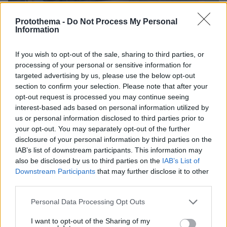
Protothema -
Do Not Process My Personal
Information
If you wish to opt-out of the sale, sharing to third parties, or
processing of your personal or sensitive information for
targeted advertising by us, please use the below opt-out
section to confirm your selection. Please note that after your
opt-out request is processed you may continue seeing
interest-based ads based on personal information utilized by
us or personal information disclosed to third parties prior to
your opt-out. You may separately opt-out of the further
disclosure of your personal information by third parties on the
164
06.05.2025, 10:59
IAB’s list of downstream participants. This information may
Τουρκικά και ισραηλινά μαχητικά απέφυγαν την
also be disclosed by us to third parties on the
IAB’s List of
τελευταία στιγμή την εμπλοκή πάνω από τη Δαμασκό
Downstream Participants
that may further disclose it to other
third parties.
Την ώρα που τα ισραηλινά μαχητικά βομβάρδιζαν τη
Δαμασκό, τουρκικά F-16 έφτασαν στην ίδια περιοχή
Please note that this website/app uses one or more Google
Personal Data Processing Opt Outs
για αναγνώριση και έστειλαν προειδοποιητικά σήματα
services and may gather and store information including but
για να αποφευχθεί η εμπλοκή
not limited to your visit or usage behaviour. You may click to
I want to opt-out of the Sharing of my