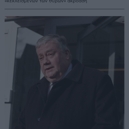
«κεκλεισμένων των θυρών» ακρόαση