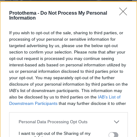
Protothema -
Do Not Process My Personal
Information
03.03.2023, 12:27
If you wish to opt-out of the sale, sharing to third parties, or
Προφυλακισμένος παραμένει και ο Ταραμπέλα για το
processing of your personal or sensitive information for
σκάνδαλο Qatargate
targeted advertising by us, please use the below opt-out
Παρατείνεται η προφυλάκιση του ευρωβουλευτή
section to confirm your selection. Please note that after your
opt-out request is processed you may continue seeing
interest-based ads based on personal information utilized by
us or personal information disclosed to third parties prior to
your opt-out. You may separately opt-out of the further
disclosure of your personal information by third parties on the
IAB’s list of downstream participants. This information may
also be disclosed by us to third parties on the
IAB’s List of
Downstream Participants
that may further disclose it to other
third parties.
Please note that this website/app uses one or more Google
Personal Data Processing Opt Outs
services and may gather and store information including but
not limited to your visit or usage behaviour. You may click to
I want to opt-out of the Sharing of my