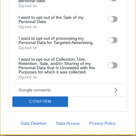
personal data.
grant or deny consent to Google and its third-party tags to
Opted In
use your data for below specified purposes in below Google
consent section.
I want to opt-out of the Sale of my
Personal Data.
Opted In
I want to opt-out of processing my
Personal Data for Targeted Advertising.
Opted In
I want to opt-out of Collection, Use,
28.02.2023, 14:53
Retention, Sale, and/or Sharing of my
Ολοκληρώθηκε η ακρόαση της Εύας Καϊλή - Στις 3
Personal Data that Is Unrelated with the
Purposes for which it was collected.
Μαρτίου αναμένεται η απόφαση
Opted In
Καϊλή και Ταραμπέλα είχαν ασκήσει έφεση για την
αποφυλάκισή τους
Google consents
CONFIRM
Data Deletion
Data Access
Privacy Policy