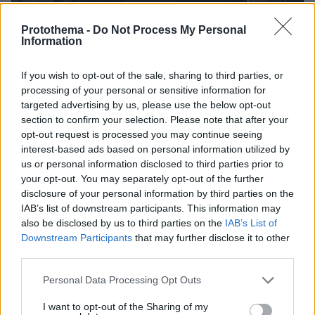
10.02.2023, 12:50
Protothema -
Do Not Process My Personal
Information
Συνελήφθη στις Βρυξέλλες ο Μαρκ Ταραμπέλα για το
Qatargate
If you wish to opt-out of the sale, sharing to third parties, or
processing of your personal or sensitive information for
targeted advertising by us, please use the below opt-out
ΡΟΗ ΕΙΔΗΣΕΩΝ
section to confirm your selection. Please note that after your
opt-out request is processed you may continue seeing
Ειδήσεις
Δημοφιλή
Σχολιασμένα
interest-based ads based on personal information utilized by
us or personal information disclosed to third parties prior to
πριν 9 λεπτά
your opt-out. You may separately opt-out of the further
«Ζαΐρα»: Η ιστορία πίσω από τον εμβληματικό
disclosure of your personal information by third parties on the
κινηματογράφο της λεωφόρου Γαλατσίου όπου
IAB’s list of downstream participants. This information may
μεγάλωσαν γενιές Αθηναίων
also be disclosed by us to third parties on the
IAB’s List of
Downstream Participants
that may further disclose it to other
πριν 9 λεπτά
third parties.
Αγώνας δρόμου για νέο εμβόλιο κατά του Έμπολα –
Ξεκίνησαν οι δοκιμές σε ανθρώπους
Please note that this website/app uses one or more Google
Personal Data Processing Opt Outs
services and may gather and store information including but
πριν 10 λεπτά
Zendaya και Tom Holland: Γιόρτασαν τον γάμο τους με
not limited to your visit or usage behaviour. You may click to
I want to opt-out of the Sharing of my