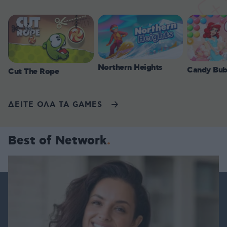
Northern Heights
Candy Bub
Cut The Rope
ΔΕΙΤΕ ΟΛΑ ΤΑ GAMES
Best of Network