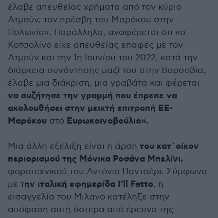
έλαβε απευθείας χρήματα από τον κύριο
Ατμούν, τον πρέσβη του Μαρόκου στην
Πολωνία». Παράλληλα, αναφέρεται ότι «ο
Κοτσολίνο είχε απευθείας επαφές με τον
Ατμούν και την 1η Ιουνίου του 2022, κατά την
διάρκεια συνάντησης μαζί του στην Βαρσοβία,
έλαβε μια διάκριση, μια γραβάτα και φέρεται
να συζήτησε την γραμμή που έπρεπε να
ακολουθήσει στην μεικτή επιτροπή ΕΕ-
Mαρόκου
Ευρωκοινοβούλιο».
στο
του κατ΄οίκον
Μια άλλη εξέλιξη είναι η άρση
περιορισμού της Μόνικα Ροσάνα Μπελίνι,
φοροτεχνικού του Αντόνιο Παντσέρι. Σύμφωνα
ην ιταλική εφημερίδα I’ll Fatto
με τ
, η
εισαγγελία του Μιλανο κατέληξε στην
απόφαση αυτή ύστερα από έρευνα της