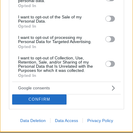
personal data.
ένα άκρως ιδιωτικό πάρτι στην αγγλική εξοχή
grant or deny consent to Google and its third-party tags to
Opted In
use your data for below specified purposes in below Google
πριν 13 λεπτά
consent section.
I want to opt-out of the Sale of my
Φωτιά στην Αττικοβοιωτία: Πάνω από 61.500
Personal Data.
στρέμματα κάηκαν τις νυχτερινές ώρες, δείτε χάρτες
Opted In
πριν 16 λεπτά
I want to opt-out of processing my
Η αδημοσίευτη φωτογραφία της Τούνη με τον σύντροφό
Personal Data for Targeted Advertising.
της από τα περσινά γενέθλιά της στην Ίμπιζα όταν
Opted In
«έκρυβαν» τη σχέση τους
I want to opt-out of Collection, Use,
πριν 17 λεπτά
Retention, Sale, and/or Sharing of my
Στο mega yacht «Boardwalk» στην Κέρκυρα η δεξίωση
Personal Data that Is Unrelated with the
Purposes for which it was collected.
για τα 250 χρόνια από την αμερικανική ανεξαρτησία -
Opted In
Δείτε φωτογραφίες και βίντεο
Google consents
πριν 19 λεπτά
Συνελήφθη 16χρονος στη Φλωρεντία για προπαγάνδα
με τρομοκρατικό κίνητρο, οι αναφορές στο ISIS
CONFIRM
πριν 19 λεπτά
Νέο πρόστιμο $567 εκατ. στη Meta για βλάβες στην
Data Deletion
Data Access
Privacy Policy
ψυχική υγεία των παιδιών
πριν 22 λεπτά