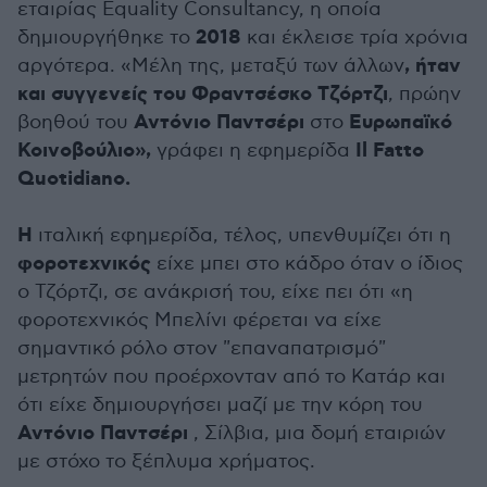
εταιρίας Εquality Consultancy, η οποία
2018
δημιουργήθηκε το
και έκλεισε τρία χρόνια
, ήταν
αργότερα. «Μέλη της, μεταξύ των άλλων
και συγγενείς του Φραντσέσκο Τζόρτζι
, πρώην
Αντόνιο Παντσέρι
Ευρωπαϊκό
βοηθού του
στο
Κοινοβούλιο»,
Il Fatto
γράφει η εφημερίδα
Quotidiano.
H
ιταλική εφημερίδα, τέλος, υπενθυμίζει ότι η
φοροτεχνικός
είχε μπει στο κάδρο όταν ο ίδιος
ο Τζόρτζι, σε ανάκρισή του, είχε πει ότι «η
φοροτεχνικός Μπελίνι φέρεται να είχε
σημαντικό ρόλο στον "επαναπατρισμό"
μετρητών που προέρχονταν από το Κατάρ και
ότι είχε δημιουργήσει μαζί με την κόρη του
Αντόνιο Παντσέρι
, Σίλβια, μια δομή εταιριών
με στόχο το ξέπλυμα χρήματος.