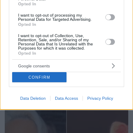
Opted In
I want to opt-out of processing my
Personal Data for Targeted Advertising.
Opted In
I want to opt-out of Collection, Use,
Retention, Sale, and/or Sharing of my
Personal Data that Is Unrelated with the
Purposes for which it was collected.
Opted In
Google consents
1
15.12.2022, 16:16
Την Πέμπτη 22 Δεκεμβρίου τα «Madwalk 2022» έρχονται
CONFIRM
αποκλειστικά στο MEGA
Tην Πέμπτη 22 Δεκεμβρίου στις 22:50, στο MEGA
Data Deletion
Data Access
Privacy Policy