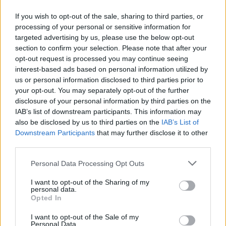
If you wish to opt-out of the sale, sharing to third parties, or
processing of your personal or sensitive information for
21.12.2022, 06:35
targeted advertising by us, please use the below opt-out
MadWalk 2022 by Serkova: Μόδα, μουσική και
section to confirm your selection. Please note that after your
χρυσόσκονη
opt-out request is processed you may continue seeing
interest-based ads based on personal information utilized by
Αυτό το event τα είχε όλα. Και ανατρεπτικά fashion
us or personal information disclosed to third parties prior to
shows από καταξιωμένους Ελληνες σχεδιαστές και
your opt-out. You may separately opt-out of the further
συναρπαστικά live από δημοφιλείς καλλιτέχνες
disclosure of your personal information by third parties on the
IAB’s list of downstream participants. This information may
also be disclosed by us to third parties on the
IAB’s List of
Downstream Participants
that may further disclose it to other
third parties.
Please note that this website/app uses one or more Google
Personal Data Processing Opt Outs
services and may gather and store information including but
not limited to your visit or usage behaviour. You may click to
I want to opt-out of the Sharing of my
personal data.
grant or deny consent to Google and its third-party tags to
Opted In
use your data for below specified purposes in below Google
consent section.
I want to opt-out of the Sale of my
Personal Data.