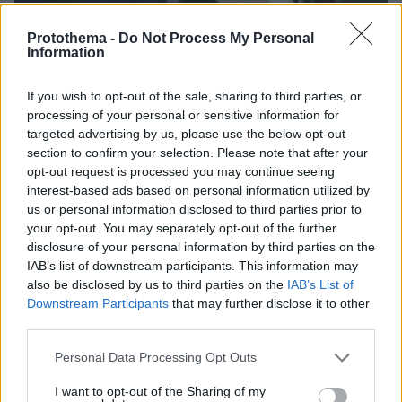
Protothema -
Do Not Process My Personal
Information
If you wish to opt-out of the sale, sharing to third parties, or
06.08.2026, 23:17
processing of your personal or sensitive information for
Στη ΓΑΔΑ κρατείται η 46χρονη που κατηγορείται
targeted advertising by us, please use the below opt-out
για την επίθεση στη Marfin, δείτε βίντεο και
section to confirm your selection. Please note that after your
φωτογραφίες
opt-out request is processed you may continue seeing
interest-based ads based on personal information utilized by
us or personal information disclosed to third parties prior to
your opt-out. You may separately opt-out of the further
disclosure of your personal information by third parties on the
IAB’s list of downstream participants. This information may
also be disclosed by us to third parties on the
IAB’s List of
Downstream Participants
that may further disclose it to other
third parties.
Please note that this website/app uses one or more Google
Personal Data Processing Opt Outs
services and may gather and store information including but
not limited to your visit or usage behaviour. You may click to
I want to opt-out of the Sharing of my