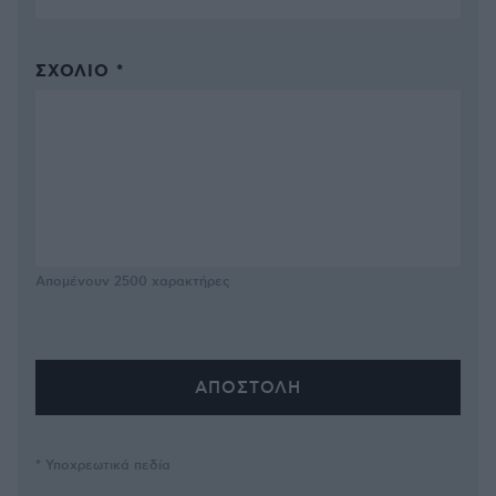
ΣΧΌΛΙΟ *
Απομένουν
2500
χαρακτήρες
* Υποχρεωτικά πεδία