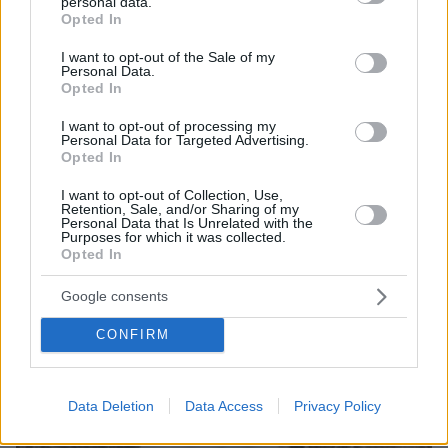
personal data.
grant or deny consent to Google and its third-party tags to
Opted In
use your data for below specified purposes in below Google
consent section.
I want to opt-out of the Sale of my
Personal Data.
Opted In
I want to opt-out of processing my
Personal Data for Targeted Advertising.
Opted In
I want to opt-out of Collection, Use,
Retention, Sale, and/or Sharing of my
Personal Data that Is Unrelated with the
06.08.2026, 22:24
Purposes for which it was collected.
Χρίστος Κούγιας: Η προσωπική μου ζωή δεν
Opted In
μπορεί να είναι αντικείμενο φημών ή σεναρίων
που παρουσιάζονται ως πραγματικά γεγονότα
Google consents
CONFIRM
Data Deletion
Data Access
Privacy Policy