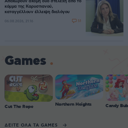
Αποχωρούν ακόμη δύο στελέχη από το
κόμμα της Καρυστιανού,
καταγγέλλουν έλλειψη διαλόγου
51
06.08.2026, 21:16
Games
Northern Heights
Candy Bub
Cut The Rope
ΔΕΙΤΕ ΟΛΑ ΤΑ GAMES