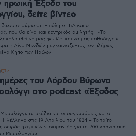
ν ηρωική Έξοδο του
γίου, δείτε βίντεο
 δώσουν αύριο στην πόλη ο ΠτΔ και ο
, που θα είναι και κεντρικός ομιλητής - «Το
ξακολουθεί να μας φωτίζει και να μας καθοδηγεί»
ρα η Λίνα Μενδώνη εγκαινιάζοντας τον πλήρως
μένο Κήπο των Ηρώων
6
8
 ημέρες του Λόρδου Βύρωνα
σολόγγι στο podcast «Έξοδος
Μεσολόγγι, τα σχέδια και οι συγκρούσεις και ο
Φιλέλληνα στις 19 Απριλίου του 1824 – Το τρίτο
ς σειράς ηχητικών ντοκιμαντέρ για τα 200 χρόνια από
ου Μεσολογγίου