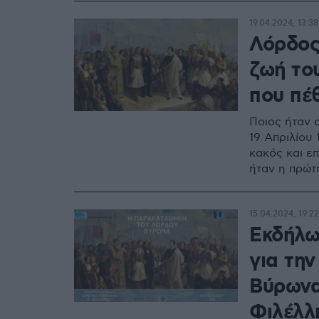
19.04.2024, 13:38
Λόρδος
ζωή το
που πέ
Ποιος ήταν 
19 Απριλίου 
κακός και επ
ήταν η πρώτ
15.04.2024, 19:22
Εκδήλω
για τη
Βύρωνα
Φιλέλλ