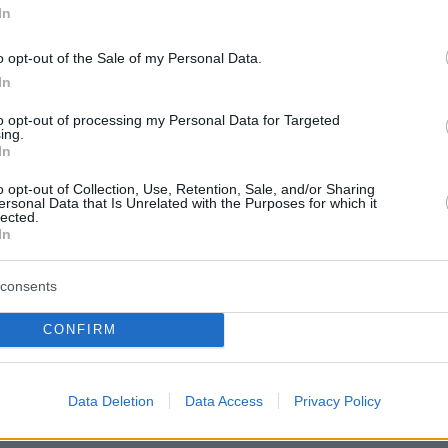
In
0
 - αφιέρωμα στον Λόρδο
o opt-out of the Sale of my Personal Data.
In
 από το Μουσείο της
to opt-out of processing my Personal Data for Targeted
λης
ing.
In
ιρία των 200 χρόνων από τον θάνατό του
o opt-out of Collection, Use, Retention, Sale, and/or Sharing
ersonal Data that Is Unrelated with the Purposes for which it
lected.
In
χους από ποίημα του Λόρδου
consents
η ομιλία του Δένδια για τα
όνια από τον θάνατό του
CONFIRM
Άμυνας βρέθηκε στο Πανεπιστήμιο του
σthn εκδήλωση που πραγματοποιήθηκε για τα 200
Data Deletion
Data Access
Privacy Policy
τον θάνατο του Λόρδου Βύρωνα