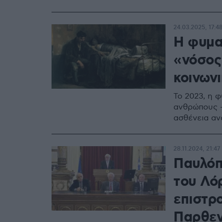
24.03.2025, 17:4
Η φυμα
«νόσος
κοινων
Το 2023, η φ
ανθρώπους -
ασθένεια αν
28.11.2024, 21:47
Παυλόπ
του Λό
επιστρ
Παρθε