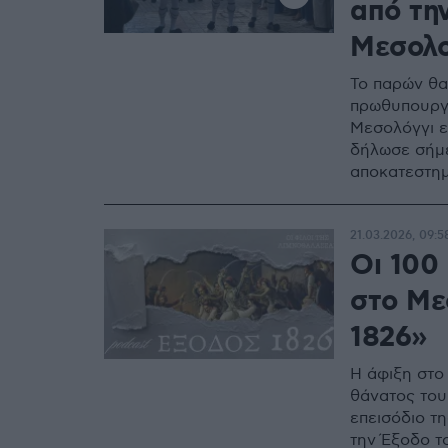
από τη
Μεσολογ
Το παρών θα
πρωθυπουργός
Μεσολόγγι ε
δήλωσε σήμε
αποκατεστη
21.03.2026, 09:5
Οι 100
στο Με
1826»
Η άφιξη στο 
θάνατος του 
επεισόδιο τη
την Έξοδο τ