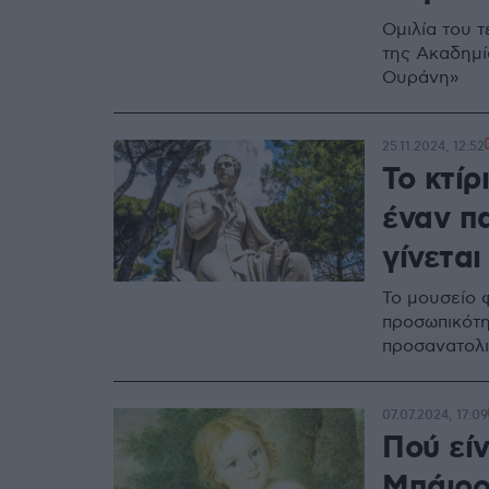
Ομιλία του 
της Ακαδημί
Ουράνη»
25.11.2024, 12:52
Το κτί
έναν π
γίνεται
To μουσείο φ
προσωπικότη
προσανατολι
07.07.2024, 17:09
Πού εί
Μπάιρον