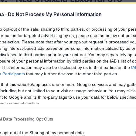
α την μυστηριώδη ταφή της
ma -
Do Not Process My Personal Information
του λόρδου Βύρωνα
to opt-out of the sale, sharing to third parties, or processing of your per
επανέρχεται στην επικαιρότητα μετά
formation for targeted advertising by us, please use the below opt-out s
ψη του αρχείου της μονής, όπως παρουσιάστηκε στο
r selection. Please note that after your opt-out request is processed y
 βυρωνικό συνέδριο στο Μεσολόγγι
eing interest-based ads based on personal information utilized by us or
disclosed to third parties prior to your opt-out. You may separately opt-
losure of your personal information by third parties on the IAB’s list of
3
. This information may also be disclosed by us to third parties on the
IA
ή του Λόρδου Βύρωνα
Participants
that may further disclose it to other third parties.
τήθηκε στη Γενεύη για τα 200
 that this website/app uses one or more Google services and may gath
including but not limited to your visit or usage behaviour. You may click 
 από τον θάνατό του
 to Google and its third-party tags to use your data for below specifi
ogle consent section.
ιλοτεχνήθηκε από τον Έλληνα γλύπτη Πραξιτέλη
και χρηματοδοτήθηκε από την οικογένεια του
l Data Processing Opt Outs
ία Γεωργίου Κούκη – Τα αποκαλυπτήρια έγιναν την
o opt-out of the Sharing of my personal data.