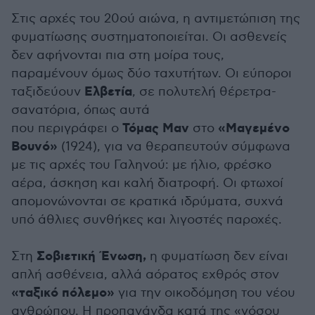
Στις αρχές του 20ού αιώνα, η αντιμετώπιση της
φυματίωσης συστηματοποιείται. Οι ασθενείς
δεν αφήνονται πια στη μοίρα τους,
παραμένουν όμως δύο ταχυτήτων. Οι εύποροι
Ελβετία
ταξιδεύουν
, σε πολυτελή θέρετρα-
σανατόρια, όπως αυτά
Τόμας Μαν
«Μαγεμένο
που περιγράφει ο
στο
Βουνό»
(1924), για να θεραπευτούν σύμφωνα
με τις αρχές του Γαληνού: με ήλιο, φρέσκο
αέρα, άσκηση και καλή διατροφή. Οι φτωχοί
απομονώνονται σε κρατικά ιδρύματα, συχνά
υπό άθλιες συνθήκες και λιγοστές παροχές.
Σοβιετική Ένωση,
Στη
η φυματίωση δεν είναι
απλή ασθένεια, αλλά αόρατος εχθρός στον
«ταξικό πόλεμο»
για την οικοδόμηση του νέου
ανθρώπου. Η προπαγάνδα κατά της «νόσου