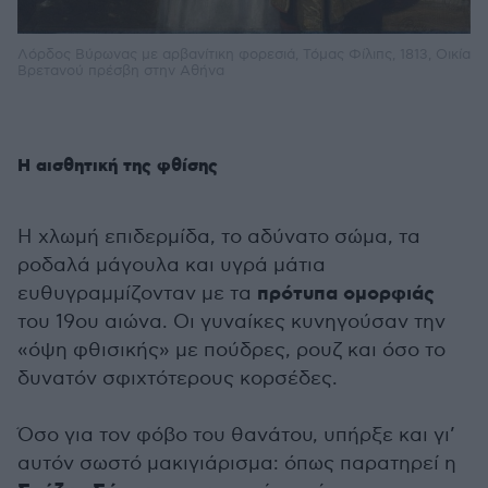
Λόρδος Βύρωνας με αρβανίτικη φορεσιά, Τόμας Φίλιπς, 1813, Οικία
Βρετανού πρέσβη στην Αθήνα
Η αισθητική της φθίσης
Η χλωμή επιδερμίδα, το αδύνατο σώμα, τα
ροδαλά μάγουλα και υγρά μάτια
πρότυπα ομορφιάς
ευθυγραμμίζονταν με τα
του 19ου αιώνα. Οι γυναίκες κυνηγούσαν την
«όψη φθισικής» με πούδρες, ρουζ και όσο το
δυνατόν σφιχτότερους κορσέδες.
Όσο για τον φόβο του θανάτου, υπήρξε και γι’
αυτόν σωστό μακιγιάρισμα: όπως παρατηρεί η