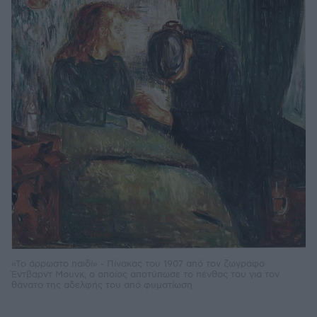
«Το άρρωστο παιδί» - Πίνακας του 1907 από τον ζωγράφο
Έντβαρντ Μουνκ, ο οποίος αποτύπωσε το πένθος του για τον
θάνατο της αδελφής του από φυματίωση