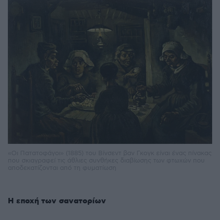
«Οι Πατατοφάγοι» (1885) του Βίνσεντ βαν Γκογκ είναι ένας πίνακας
που σκιαγραφεί τις άθλιες συνθήκες διαβίωσης των φτωχών που
αποδεκατίζονται από τη φυματίωση
Η εποχή των σανατορίων