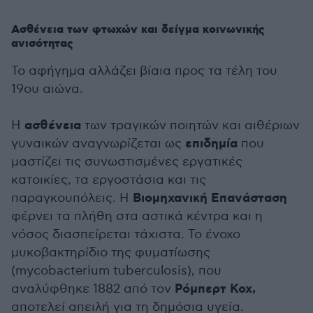
Ασθένεια των φτωχών και δείγμα κοινωνικής
ανισότητας
Το αφήγημα αλλάζει βίαια προς τα τέλη του
19ου αιώνα.
ασθένεια
Η
των τραγικών ποιητών και αιθέριων
επιδημία
γυναικών αναγνωρίζεται ως
που
μαστίζει τις συνωστισμένες εργατικές
κατοικίες, τα εργοστάσια και τις
Βιομηχανική Επανάσταση
παραγκουπόλεις. Η
φέρνει τα πλήθη στα αστικά κέντρα και η
νόσος διασπείρεται τάχιστα. Το ένοχο
μυκοβακτηρίδιο της φυματίωσης
(mycobacterium tuberculosis), που
Ρόμπερτ Κοχ,
αναλύφθηκε 1882 από τον
αποτελεί απειλή για τη δημόσια υγεία.