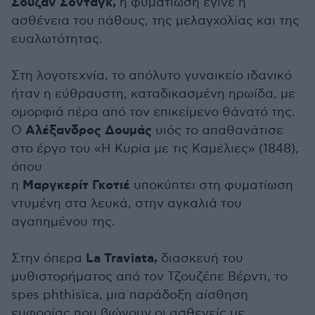
Σούζαν Σόνταγκ,
η φυματίωση έγινε η
ασθένεια του πάθους, της μελαγχολίας και της
ευαλωτότητας.
Στη λογοτεχνία, το απόλυτο γυναικείο ιδανικό
ήταν η εύθραυστη, καταδικασμένη ηρωίδα, με
ομορφιά πέρα από τον επικείμενο θάνατό της.
Αλέξανδρος Δουμάς
Ο
υιός το απαθανάτισε
στο έργο του «Η Κυρία με τις Καμέλιες» (1848),
όπου
Μαργκερίτ Γκοτιέ
η
υποκύπτει στη φυματίωση
ντυμένη στα λευκά, στην αγκαλιά του
αγαπημένου της.
La Traviata,
Στην όπερα
διασκευή του
μυθιστορήματος από τον Τζουζέπε Βέρντι, το
spes phthisica, μια παράδοξη αίσθηση
ευφορίας που βιώνουν οι ασθενείς με