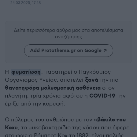
24.03.2025, 17:48
Δείτε περισσότερα άρθρα μας
στα αποτελέσματα
αναζήτησης
Add Protothema.gr on Google
φυματίωση
Η
, παρατηρεί ο Παγκόσμιος
ξανά
Οργανισμός Υγείας, αποτελεί
την πιο
θανατηφόρα μολυσματική ασθένεια
στον
COVID-19
πλανήτη, τρία χρόνια αφότου η
την
έριξε από την κορυφή.
«βάκιλο του
Ο πόλεμος του ανθρώπου με τον
Κοχ»
, το μυκοβακτηρίδιο της νόσου που έφερε
στο φως ο Ρόμπερτ Κοχ το 1882, είναι παλιός