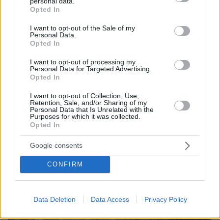
personal data.
grant or deny consent to Google and its third-party tags to
σύμβολο της εύθραυστης ομορφιάς. Για
Opted In
use your data for below specified purposes in below Google
κάποιους, η εικόνα των ασθενών συνδέθηκε με
consent section.
I want to opt-out of the Sale of my
τρόμο και πόνο. Η ασθένεια σχετίζεται με τους
Personal Data.
Opted In
βρυκόλακες
θρύλους
, γεννώντας
για φθισικούς
που απομυζούν τους ζωντανούς και έργα όπως
I want to opt-out of processing my
Personal Data for Targeted Advertising.
η νουβέλα «Ο Βρυκόλακας» - ή «Το βαμπίρ»-
Opted In
(The Vampyre, 1816) του Άγγλου συγγραφέα
I want to opt-out of Collection, Use,
Τζον Γουίλιαμ Πολιντόριπου
.
Retention, Sale, and/or Sharing of my
Personal Data that Is Unrelated with the
Purposes for which it was collected.
Έντβαρτ Μουν
«Το
Ο
αποτυπώνει στον πίνακα
Opted In
άρρωστο παιδί»
(1885-1886) τον πόνο για την
Google consents
απώλεια της αδελφής του Σόφι, που πέθανε
από φυματίωση σε ηλικία 15 ετών.
CONFIRM
Data Deletion
Data Access
Privacy Policy