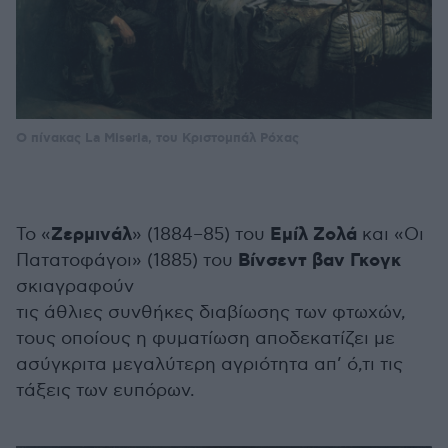
Ο πίνακας La Miseria, του Κριστομπάλ Ρόχας
Ζερμινάλ
Εμίλ Ζολά
Το «
» (1884–85) του
και «Οι
Βίνσεντ βαν Γκογκ
Πατατοφάγοι» (1885) του
σκιαγραφούν
τις άθλιες συνθήκες διαβίωσης των φτωχών,
τους οποίους η φυματίωση αποδεκατίζει με
ασύγκριτα μεγαλύτερη αγριότητα απ’ ό,τι τις
τάξεις των ευπόρων.