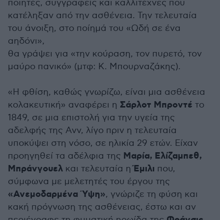
ποιητές, συγγραφείς και καλλιτέχνες που
κατέληξαν από την ασθένεια. Την τελευταία
του άνοιξη, στο ποίημά του «Ωδή σε ένα
αηδόνι»,
θα γράψει για «την κούραση, τον πυρετό, τον
μαύρο πανικό» (μτφ: Κ. Μπουρναζάκης).
«Η φθίση, καθώς γνωρίζω, είναι μια ασθένεια
Σάρλοτ Μπροντέ
κολακευτική» αναφέρει η
το
1849, σε μια επιστολή για την υγεία της
αδελφής της Ανν, λίγο πριν η τελευταία
υποκύψει στη νόσο, σε ηλικία 29 ετών. Είχαν
Μαρία, Ελίζαμπεθ,
προηγηθεί τα αδέλφια της
Μπράνγουελ
Έμιλι
και τελευταία η
που,
σύμφωνα με μελετητές του έργου της
«Ανεμοδαρμένα Ύψη»
, γνώριζε τη φύση και
κακή πρόγνωση της ασθένειας, έστω και αν
περιέγραφε τη φυματική ηρωίδα της