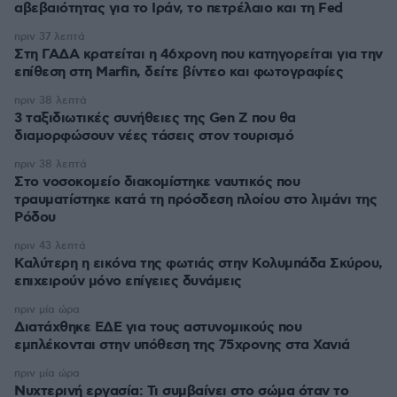
αβεβαιότητας για το Ιράν, το πετρέλαιο και τη Fed
πριν 37 λεπτά
Στη ΓΑΔΑ κρατείται η 46χρονη που κατηγορείται για την
επίθεση στη Marfin, δείτε βίντεο και φωτογραφίες
πριν 38 λεπτά
3 ταξιδιωτικές συνήθειες της Gen Z που θα
διαμορφώσουν νέες τάσεις στον τουρισμό
πριν 38 λεπτά
Στο νοσοκομείο διακομίστηκε ναυτικός που
τραυματίστηκε κατά τη πρόσδεση πλοίου στο λιμάνι της
Ρόδου
πριν 43 λεπτά
Καλύτερη η εικόνα της φωτιάς στην Κολυμπάδα Σκύρου,
επιχειρούν μόνο επίγειες δυνάμεις
πριν μία ώρα
Διατάχθηκε ΕΔΕ για τους αστυνομικούς που
εμπλέκονται στην υπόθεση της 75χρονης στα Χανιά
πριν μία ώρα
Νυχτερινή εργασία: Τι συμβαίνει στο σώμα όταν το