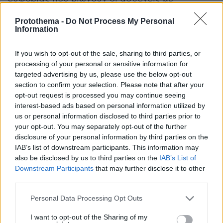
πνευμονική φυματίωση λίγο πριν τον θάνατο,
Protothema -
Do Not Process My Personal
Βιολέτα
θα επιτρέψει στη
να συγκεντρώσει τις
Information
δυνάμεις της για το τελικό κρεσέντο και η
φωνή της να φτάσει στην κορύφωση.
If you wish to opt-out of the sale, sharing to third parties, or
processing of your personal or sensitive information for
targeted advertising by us, please use the below opt-out
Σάρλοτ
Στο μυθιστόρημα «Τζέιν Έιρ» (1847) της
section to confirm your selection. Please note that after your
Μπροντέ
Έλεν Μπερνς
, η νεαρή
πεθαίνει από
opt-out request is processed you may continue seeing
φυματίωση σαν λουλούδι μαραμένο από την
interest-based ads based on personal information utilized by
Γεωργία Σάνδη
ξηρασία. Η
αποκαλεί τον
us or personal information disclosed to third parties prior to
your opt-out. You may separately opt-out of the further
αγαπημένο της Φρεντερίκ Σοπέν «δύστυχο
disclosure of your personal information by third parties on the
Κάρολος Ντίκενς
μελαγχολικό άγγελο», ενώ ο
,
IAB’s list of downstream participants. This information may
περιγράφοντας τον θάνατο του Σμάικ στο
also be disclosed by us to third parties on the
IAB’s List of
«Νίκολας Νίκλμπι», σημειώνει πως «καθώς το
Downstream Participants
that may further disclose it to other
third parties.
θνητό σώμα μαραίνεται και αποδυναμώνεται,
το πνεύμα γίνεται ελαφρύ και αισιόδοξο».
Please note that this website/app uses one or more Google
Personal Data Processing Opt Outs
services and may gather and store information including but
not limited to your visit or usage behaviour. You may click to
I want to opt-out of the Sharing of my
Εντούτοις, η φυματίωση δεν υπήρξε καθολικό