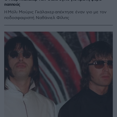
παππούς
Η Μόλι Μούρις Γκάλαχερ απέκτησε έναν γιο με τον
ποδοσφαιριστή Ναθάνιελ Φίλιπς