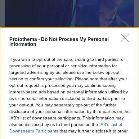
Protothema -
Do Not Process My Personal
Information
04.07.2025, 12:56
If you wish to opt-out of the sale, sharing to third parties, or
Οι αδερφοί Γκάλαχερ ξανά μαζί - Η διάλυση των Oasis,
processing of your personal or sensitive information for
η μεγάλη επιστροφή και οι εκπλήξεις που επιφυλάσσουν
targeted advertising by us, please use the below opt-out
στη σκηνή
section to confirm your selection. Please note that after your
Πάνω από 10 εκατ. φαν σε 158 χώρες διεκδίκησαν
opt-out request is processed you may continue seeing
εισιτήρια για την περιοδεία – Πρεμιέρα στο Κάρντιφ
interest-based ads based on personal information utilized by
16 χρόνια μετά τη διάλυση
us or personal information disclosed to third parties prior to
your opt-out. You may separately opt-out of the further
disclosure of your personal information by third parties on the
IAB’s list of downstream participants. This information may
also be disclosed by us to third parties on the
IAB’s List of
Downstream Participants
that may further disclose it to other
third parties.