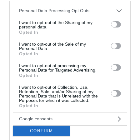
Please note that this website/app uses one or more Google
Personal Data Processing Opt Outs
services and may gather and store information including but
not limited to your visit or usage behaviour. You may click to
I want to opt-out of the Sharing of my
personal data.
grant or deny consent to Google and its third-party tags to
Opted In
use your data for below specified purposes in below Google
consent section.
I want to opt-out of the Sale of my
Personal Data.
Opted In
I want to opt-out of processing my
Personal Data for Targeted Advertising.
Opted In
I want to opt-out of Collection, Use,
Retention, Sale, and/or Sharing of my
Personal Data that Is Unrelated with the
Purposes for which it was collected.
Opted In
62
31.08.2024, 14:34
Φρενίτιδα για ένα εισιτήριο στις νέες συναυλίες των
Google consents
Oasis - Πόσο κοστίζουν
CONFIRM
Ξεκίνησαν από σήμερα οι διαδικτυακές «ουρές» για
τις συναυλίες των αδελφών Γκάλαχερ