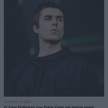
1
12.10.2025, 12:55
Ο Λίαμ Γκάλαχερ των Oasis έγινε για πρώτη φορά