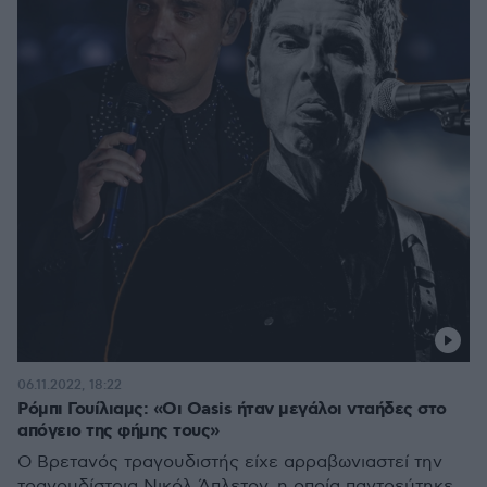
06.11.2022, 18:22
Ρόμπι Γουίλιαμς: «Οι Oasis ήταν μεγάλοι νταήδες στο
απόγειο της φήμης τους»
Ο Βρετανός τραγουδιστής είχε αρραβωνιαστεί την
τραγουδίστρια Νικόλ Άπλετον, η οποία παντρεύτηκε