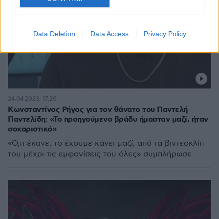
Data Deletion
Data Access
Privacy Policy
24.04.2023, 17:20
Κωνσταντίνος Ρήγος για τον θάνατο του Παντελή
Παντελίδη: «Το προηγούμενο βράδυ ήμασταν μαζί, ήταν
σοκαριστικό»
«Ό,τι έκανε, το έχουμε κάνει μαζί, από τα βιντεοκλίπ
του μέχρι τις εμφανίσεις του όλες» συμπλήρωσε