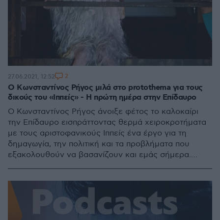
2
27.06.2021, 12:52
Ο Κωνσταντίνος Ρήγος μιλά στο protothema για τους
δικούς του «Ιππείς» - Η πρώτη ημέρα στην Επίδαυρο
Ο Κωνσταντίνος Ρήγος άνοιξε φέτος το καλοκαίρι
την Επίδαυρο εισπράττοντας θερμά χειροκροτήματα
με τους αριστοφανικούς Ιππείς ένα έργο για τη
δημαγωγία, την πολιτική και τα προβλήματα που
εξακολουθούν να βασανίζουν και εμάς σήμερα.
Μιλώντας στο “Πρώτο Θέμα' ο σκηνοθέτης εξήγησε
γιατί επέλεξε τον Μουζουράκη στον ρόλο του
Δημοσθένη και γιατί οι νέοι του Αριστοφάνη είναι
όσο πρέπει ανατρεπτικοί αριστοκράτες αλλά και
«αλήτες»