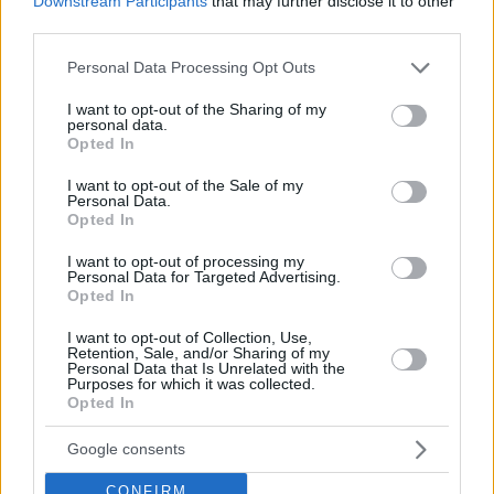
Downstream Participants
that may further disclose it to other
third parties.
Please note that this website/app uses one or more Google
Personal Data Processing Opt Outs
services and may gather and store information including but
1
09.10.2023, 09:37
not limited to your visit or usage behaviour. You may click to
I want to opt-out of the Sharing of my
Η ζωή της θρυλικής τραγουδίστριας Σεβάς Χανούμ
personal data.
grant or deny consent to Google and its third-party tags to
ξετυλίγεται στο Θέατρο Σημείο
Opted In
use your data for below specified purposes in below Google
Ποια ηθοποιός θα τήν υποδυθεί
consent section.
I want to opt-out of the Sale of my
Personal Data.
Opted In
I want to opt-out of processing my
Personal Data for Targeted Advertising.
Opted In
I want to opt-out of Collection, Use,
Retention, Sale, and/or Sharing of my
Personal Data that Is Unrelated with the
Purposes for which it was collected.
Opted In
Google consents
CONFIRM