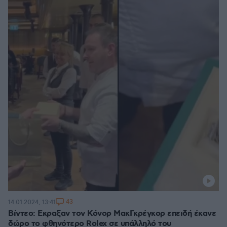
43
14.01.2024, 13:41
Βίντεο: Εκραξαν τον Κόνορ ΜακΓκρέγκορ επειδή έκανε
δώρο το φθηνότερο Rolex σε υπάλληλό του