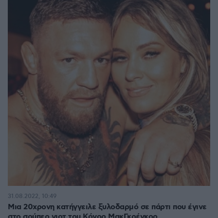
31.08.2022, 10:49
Μια 20χρονη κατήγγειλε ξυλοδαρμό σε πάρτι που έγινε
στο σούπερ γιοτ του Κόνορ ΜακΓκρέγκορ