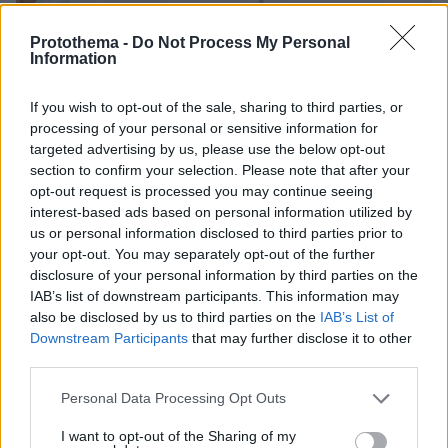
Protothema -
Do Not Process My Personal
Information
If you wish to opt-out of the sale, sharing to third parties, or
processing of your personal or sensitive information for
targeted advertising by us, please use the below opt-out
section to confirm your selection. Please note that after your
opt-out request is processed you may continue seeing
interest-based ads based on personal information utilized by
us or personal information disclosed to third parties prior to
your opt-out. You may separately opt-out of the further
disclosure of your personal information by third parties on the
IAB’s list of downstream participants. This information may
also be disclosed by us to third parties on the
IAB’s List of
17.01.2024, 18:00
Downstream Participants
that may further disclose it to other
Κιρσοί: Η σύγχρονη αναίμακτη τεχνική Laser που τους
third parties.
θεραπεύει μέσα σε λίγη ώρα
Για την μοντέρνα αναίμακτη τεχνική στην
Please note that this website/app uses one or more Google
Personal Data Processing Opt Outs
αντιμετώπιση των κιρσών, το ενδοφλεβικό laser, μιλά
services and may gather and store information including but
not limited to your visit or usage behaviour. You may click to
I want to opt-out of the Sharing of my
στο ygeiamou.gr o κ. Νίκος Παρασκευάς,