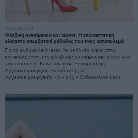
22.12.2021, 16:51
Φλεβική ανεπάρκεια και κιρσοί: Η επαναστατική
ελάχιστα επεμβατική μέθοδος που τους καταπολεμά
Για το ενδοαυλικό laser, το απόλυτο όπλο στην
καταπολέμηση της φλεβικής ανεπάρκειας μιλάει στο
ygeiamou ο k. Kωνσταντίνος Ξηρομερίτης,
Αγγειοχειρουργός, Διευθυντής Δ´
Αγγειοχειρουργικής Κλινικής – Eνδοαυλικό Laser
Φλεβικών Παθήσεων Metropolitan General