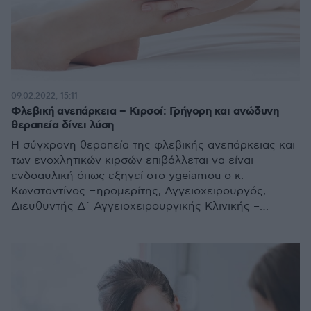
09.02.2022, 15:11
Φλεβική ανεπάρκεια – Κιρσοί: Γρήγορη και ανώδυνη
θεραπεία δίνει λύση
Η σύγχρονη θεραπεία της φλεβικής ανεπάρκειας και
των ενοχλητικών κιρσών επιβάλλεται να είναι
ενδοαυλική όπως εξηγεί στο ygeiamou ο κ.
Kωνσταντίνος Ξηρομερίτης, Αγγειοχειρουργός,
Διευθυντής Δ´ Αγγειοχειρουργικής Κλινικής –
Eνδοαυλικό Laser Φλεβικών Παθήσεων Metropolitan
General