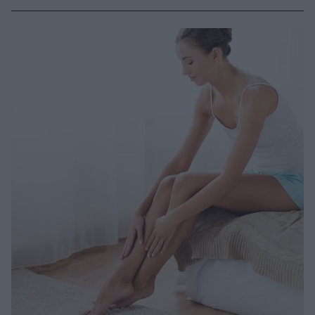
ασφαλές για όσους έχουν φλεβική ανεπάρκεια