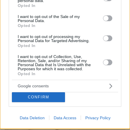
personal data.
grant or deny consent to Google and its third-party tags to
Αγγειοχειρουργός, Διευθυντής στη Β’
Opted In
use your data for below specified purposes in below Google
Αγγειοχειρουργική Κλινική του
consent section.
Νοσοκομείου ΥΓΕΙΑ και Υπεύθυνος Ιατρείου
I want to opt-out of the Sale of my
Personal Data.
Αγγειακών Δυσπλασιών στο Νοσοκομείο ΜΗΤΕΡΑ
Opted In
I want to opt-out of processing my
Personal Data for Targeted Advertising.
Opted In
I want to opt-out of Collection, Use,
Retention, Sale, and/or Sharing of my
Personal Data that Is Unrelated with the
Purposes for which it was collected.
Opted In
Google consents
CONFIRM
Data Deletion
Data Access
Privacy Policy