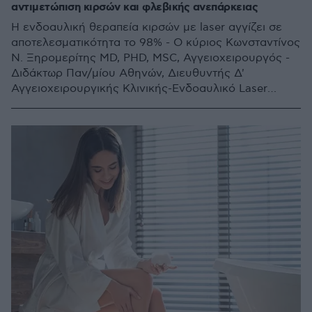
αντιμετώπιση κιρσών και φλεβικής ανεπάρκειας
Η ενδοαυλική θεραπεία κιρσών με laser αγγίζει σε
αποτελεσματικότητα το 98% - Ο κύριος Κωνσταντίνος
Ν. Ξηρομερίτης MD, PHD, MSC, Αγγειοχειρουργός -
Διδάκτωρ Παν/μίου Αθηνών, Διευθυντής Δ'
Αγγειοχειρουργικής Κλινικής-Ενδοαυλικό Laser
Φλεβικών Παθήσεων στο Metropolitan General εξηγεί