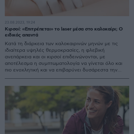
23.08.2023, 19:24
Κιρσοί: «Επιτρέπεται» το laser μέσα στο καλοκαίρι; Ο
ειδικός απαντά
Κατά τη διάρκεια των καλοκαιρινών μηνών με τις
ιδιαίτερα υψηλές θερμοκρασίες, η φλεβική
ανεπάρκεια και οι κιρσοί επιδεινώνονται, με
αποτέλεσμα η συμπτωματολογία να γίνεται όλο και
πιο ενοχλητική και να επιβαρύνει δυσάρεστα την
καθημερινότητα και τη διάθεση του πάσχοντος. Ο κ.
Κωνσταντίνος Ξηρομερίτης Αγγειοχειρουργός
Διευθυντής της Δ' Αγγειοχειρουργικής Κλινικής -
Ενδοαυλικό Laser Φλεβικών Παθήσεων του
Metropolitan General αναλύει το πρόβλημα και τις
διαθέσιμες θεραπείες που εφαρμόζονται και το
καλοκαίρι