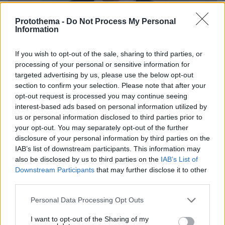
Protothema -
Do Not Process My Personal
Information
If you wish to opt-out of the sale, sharing to third parties, or
processing of your personal or sensitive information for
targeted advertising by us, please use the below opt-out
section to confirm your selection. Please note that after your
opt-out request is processed you may continue seeing
interest-based ads based on personal information utilized by
us or personal information disclosed to third parties prior to
your opt-out. You may separately opt-out of the further
disclosure of your personal information by third parties on the
1
11.01.2025, 16:31
IAB’s list of downstream participants. This information may
Και επίσημα υποψήφιος καγκελάριος στις γερμανικές
also be disclosed by us to third parties on the
IAB’s List of
εκλογές ο Όλαφ Σολτς
Downstream Participants
that may further disclose it to other
Η συντριπτική πλειοψηφία στο συνέδριο του
third parties.
κόμματος ψήφισε υπέρ του Σολτς - Προειδοποίησε
Please note that this website/app uses one or more Google
για τους κινδύνους που θα είχε να αναλάβει το
Personal Data Processing Opt Outs
services and may gather and store information including but
Χριστιανοδημοκρατικό κόμμα την εξουσία
not limited to your visit or usage behaviour. You may click to
I want to opt-out of the Sharing of my