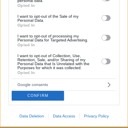
personal data.
grant or deny consent to Google and its third-party tags to
Opted In
use your data for below specified purposes in below Google
consent section.
I want to opt-out of the Sale of my
Personal Data.
Opted In
I want to opt-out of processing my
Personal Data for Targeted Advertising.
Opted In
I want to opt-out of Collection, Use,
Retention, Sale, and/or Sharing of my
Personal Data that Is Unrelated with the
Purposes for which it was collected.
Opted In
Google consents
CONFIRM
Data Deletion
Data Access
Privacy Policy