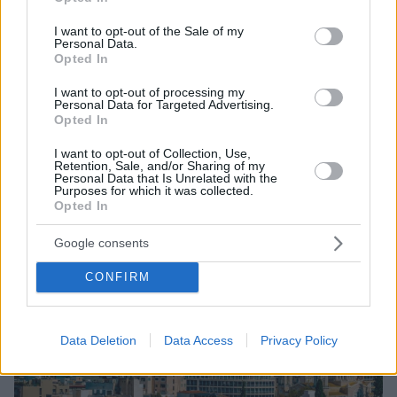
use your data for below specified purposes in below Google
ρυθμοί ανάπτυξης απέφεραν πρωτογενές πλεόνασμα
consent section.
για το 2024 2,4% του ΑΕΠ αντί αρχικής πρόβλεψης
I want to opt-out of the Sale of my
Personal Data.
για 2,1%.
Opted In
I want to opt-out of processing my
Personal Data for Targeted Advertising.
Opted In
I want to opt-out of Collection, Use,
Retention, Sale, and/or Sharing of my
Personal Data that Is Unrelated with the
Purposes for which it was collected.
Opted In
Google consents
CONFIRM
Data Deletion
Data Access
Privacy Policy