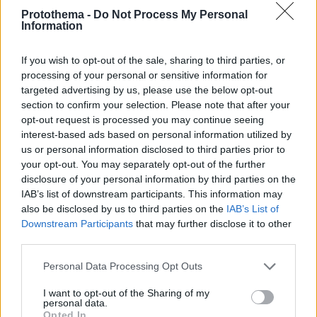
Protothema -
Do Not Process My Personal
Information
If you wish to opt-out of the sale, sharing to third parties, or
processing of your personal or sensitive information for
targeted advertising by us, please use the below opt-out
section to confirm your selection. Please note that after your
opt-out request is processed you may continue seeing
interest-based ads based on personal information utilized by
us or personal information disclosed to third parties prior to
your opt-out. You may separately opt-out of the further
disclosure of your personal information by third parties on the
IAB’s list of downstream participants. This information may
also be disclosed by us to third parties on the
IAB’s List of
Downstream Participants
that may further disclose it to other
third parties.
8
04.10.2024, 11:26
Χατζηδάκης: Η επιτυχία στο μέτωπο της φοροδιαφυγής
Please note that this website/app uses one or more Google
Personal Data Processing Opt Outs
θα κρίνει την περαιτέρω μείωση των φορολογικών
services and may gather and store information including but
συντελεστών
not limited to your visit or usage behaviour. You may click to
I want to opt-out of the Sharing of my
personal data.
grant or deny consent to Google and its third-party tags to
Η αντιμετώπιση της φοροδιαφυγής και οι θετικοί
Opted In