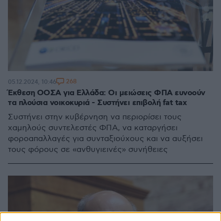
268
05.12.2024, 10:46
Έκθεση ΟΟΣΑ για Ελλάδα: Οι μειώσεις ΦΠΑ ευνοούν
τα πλούσια νοικοκυριά - Συστήνει επιβολή fat tax
Συστήνει στην κυβέρνηση να περιορίσει τους
χαμηλούς συντελεστές ΦΠΑ, να καταργήσει
φοροαπαλλαγές για συνταξιούχους και να αυξήσει
τους φόρους σε «ανθυγιεινές» συνήθειες