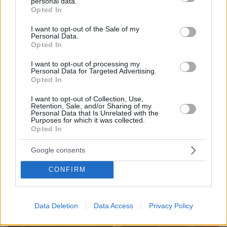
personal data.
grant or deny consent to Google and its third-party tags to
Opted In
3
15.09.2023, 22:22
use your data for below specified purposes in below Google
Στον Πανιώνιο κάνουν όνειρα για άνοδο στην Basket
consent section.
I want to opt-out of the Sale of my
League - Φάνης Χριστοδούλου: «Θα επιστρέψει εκεί
Personal Data.
Opted In
όπου ανήκει» - Βίντεο
Ο Πανιώνιος παρουσίασε την ομάδα που θα
I want to opt-out of processing my
Personal Data for Targeted Advertising.
αγωνιστεί στην Elite League - Ξεχωρίζει ο Ίαν
Opted In
Βουγιούκας στο ρόστερ
I want to opt-out of Collection, Use,
Retention, Sale, and/or Sharing of my
Personal Data that Is Unrelated with the
Purposes for which it was collected.
Opted In
Google consents
CONFIRM
Data Deletion
Data Access
Privacy Policy