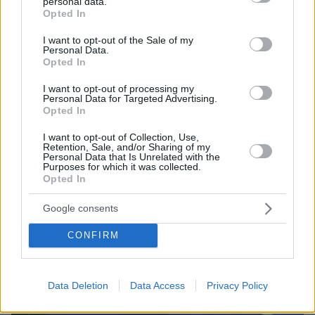
personal data.
grant or deny consent to Google and its third-party tags to
Opted In
use your data for below specified purposes in below Google
consent section.
I want to opt-out of the Sale of my
Personal Data.
8
29.11.2024, 09:03
Opted In
Η απόφαση του ESM για το ελληνικό χρέος ανοίγει το
I want to opt-out of processing my
δρόμο για νέες αναβαθμίσεις
Personal Data for Targeted Advertising.
Opted In
Επίδειξη ισχύος σε εποχές κρίσης για αξιοπιστία,
αναβαθμίσεις και εξοικονόμηση εκατομμυρίων για
I want to opt-out of Collection, Use,
τον προϋπολογισμό
Retention, Sale, and/or Sharing of my
Personal Data that Is Unrelated with the
Purposes for which it was collected.
Opted In
Google consents
CONFIRM
Data Deletion
Data Access
Privacy Policy