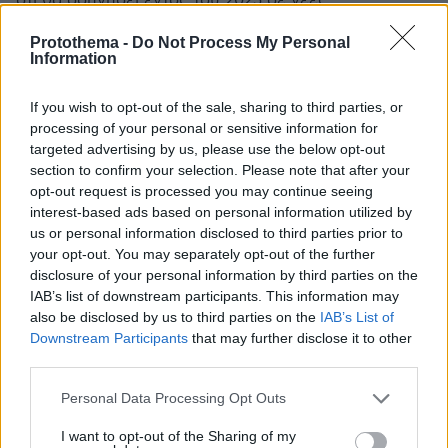
ότι θα οδηγήσει εντός του 2025 σε νέες
αναβαθμίσεις της πιστοληπτικής ικανότητας της
Protothema -
Do Not Process My Personal
χώρας από τους οίκους αξιολόγησης
Information
If you wish to opt-out of the sale, sharing to third parties, or
processing of your personal or sensitive information for
targeted advertising by us, please use the below opt-out
section to confirm your selection. Please note that after your
opt-out request is processed you may continue seeing
interest-based ads based on personal information utilized by
us or personal information disclosed to third parties prior to
your opt-out. You may separately opt-out of the further
disclosure of your personal information by third parties on the
IAB’s list of downstream participants. This information may
also be disclosed by us to third parties on the
IAB’s List of
Downstream Participants
that may further disclose it to other
third parties.
Please note that this website/app uses one or more Google
Personal Data Processing Opt Outs
services and may gather and store information including but
not limited to your visit or usage behaviour. You may click to
I want to opt-out of the Sharing of my