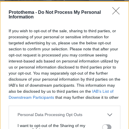
Protothema -
Do Not Process My Personal
Information
If you wish to opt-out of the sale, sharing to third parties, or
processing of your personal or sensitive information for
targeted advertising by us, please use the below opt-out
section to confirm your selection. Please note that after your
opt-out request is processed you may continue seeing
interest-based ads based on personal information utilized by
us or personal information disclosed to third parties prior to
your opt-out. You may separately opt-out of the further
disclosure of your personal information by third parties on the
05.08.2026, 19:53
IAB’s list of downstream participants. This information may
Ζευγάρι Βρετανών με 3 παιδιά πούλησαν τα πάντα
also be disclosed by us to third parties on the
IAB’s List of
για να αγοράσουν σπίτι στην Αιγιάλεια,
Downstream Participants
that may further disclose it to other
καταστράφηκε από την πυρκαγιά λίγο πριν
third parties.
μετακομίσουν, φωτογραφίες
Please note that this website/app uses one or more Google
Personal Data Processing Opt Outs
services and may gather and store information including but
Δείτε βίντεο: Υποψήφιος
not limited to your visit or usage behaviour. You may click to
I want to opt-out of the Sharing of my
Δημοκρατικός σε παραλία της Χαβάης