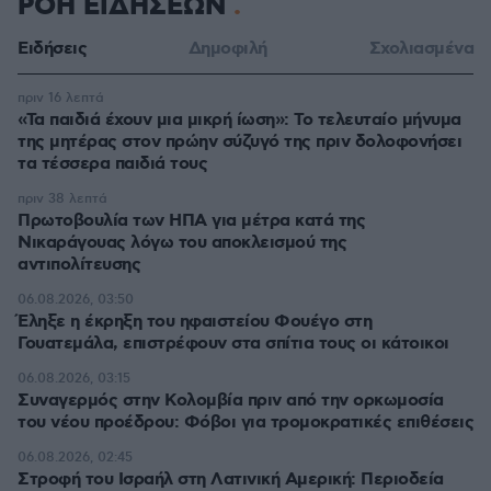
ΡΟΗ ΕΙΔΗΣΕΩΝ
Ειδήσεις
Δημοφιλή
Σχολιασμένα
πριν 16 λεπτά
«Τα παιδιά έχουν μια μικρή ίωση»: Το τελευταίο μήνυμα
της μητέρας στον πρώην σύζυγό της πριν δολοφονήσει
τα τέσσερα παιδιά τους
πριν 38 λεπτά
Πρωτοβουλία των ΗΠΑ για μέτρα κατά της
Νικαράγουας λόγω του αποκλεισμού της
αντιπολίτευσης
06.08.2026, 03:50
Έληξε η έκρηξη του ηφαιστείου Φουέγο στη
Γουατεμάλα, επιστρέφουν στα σπίτια τους οι κάτοικοι
06.08.2026, 03:15
Συναγερμός στην Κολομβία πριν από την ορκωμοσία
του νέου προέδρου: Φόβοι για τρομοκρατικές επιθέσεις
06.08.2026, 02:45
Στροφή του Ισραήλ στη Λατινική Αμερική: Περιοδεία