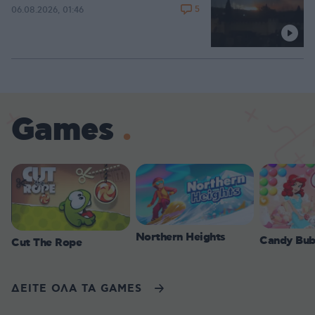
5
06.08.2026, 01:46
Games
Northern Heights
Candy Bub
Cut The Rope
ΔΕΙΤΕ ΟΛΑ ΤΑ GAMES