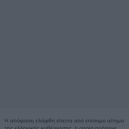
Η απόφαση ελήφθη έπειτα από επίσημο αίτημα
της ελληνικής κυβέρνησης, η οποία πρότεινε