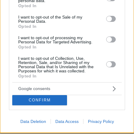
personal data.
grant or deny consent to Google and its third-party tags to
προκαλεί βρίζοντας γυναίκες, πέφτει
Opted In
use your data for below specified purposes in below Google
ξερός από γροθιά
consent section.
I want to opt-out of the Sale of my
44
05.08.2026, 21:28
Personal Data.
Opted In
Loaded
:
100.00%
I want to opt-out of processing my
Personal Data for Targeted Advertising.
«Την έβαλα μέσα στον πανικό μου σε
Opted In
μια βαλίτσα, την έδωσα σε έναν
γέρο»: Τι ισχυρίστηκε ο Αφγανός
I want to opt-out of Collection, Use,
στους αστυνομικούς για τη δολοφονία
Retention, Sale, and/or Sharing of my
της Βρετανίδας
Personal Data that Is Unrelated with the
Purposes for which it was collected.
Opted In
114
05.08.2026, 12:26
Loaded
:
100.00%
Google consents
Στα decks της Μυκόνου: Οι διάσημοι
CONFIRM
dj, οι αμοιβές τους και οι sold out
ξέφρενες μέρες και νύχτες
87
05.08.2026, 15:21
Data Deletion
Data Access
Privacy Policy