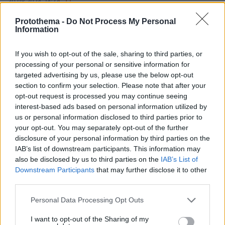
1
30.08.2024, 14:27
Συναγερμός στη Γερμανία για εμπρηστικούς
Protothema -
Do Not Process My Personal
μηχανισμούς σε πακέτα - Πιάνουν φωτιά στη διαδρομή
Information
Τα πακέτα στέλνονται από ευρωπαϊκές τοποθεσίες σε
άλλες τοποθεσίες στην ίδια ήπειρο
If you wish to opt-out of the sale, sharing to third parties, or
processing of your personal or sensitive information for
targeted advertising by us, please use the below opt-out
section to confirm your selection. Please note that after your
opt-out request is processed you may continue seeing
interest-based ads based on personal information utilized by
us or personal information disclosed to third parties prior to
your opt-out. You may separately opt-out of the further
disclosure of your personal information by third parties on the
IAB’s list of downstream participants. This information may
also be disclosed by us to third parties on the
IAB’s List of
Downstream Participants
that may further disclose it to other
third parties.
Please note that this website/app uses one or more Google
Personal Data Processing Opt Outs
services and may gather and store information including but
not limited to your visit or usage behaviour. You may click to
I want to opt-out of the Sharing of my