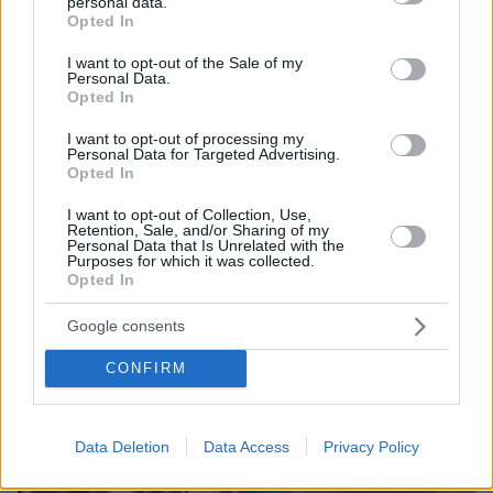
personal data.
grant or deny consent to Google and its third-party tags to
Opted In
use your data for below specified purposes in below Google
consent section.
I want to opt-out of the Sale of my
Personal Data.
Opted In
I want to opt-out of processing my
4
18.07.2024, 14:34
Personal Data for Targeted Advertising.
Opted In
Παρέμβαση εισαγγελέα για υπολείμματα εμπρηστικού
μηχανισμού που εντοπίστηκαν στη Θέρμη
I want to opt-out of Collection, Use,
Retention, Sale, and/or Sharing of my
Την εισαγγελική παρέμβαση προκάλεσε η προ
Personal Data that Is Unrelated with the
ημερών ανακοίνωση του δήμου Θέρμης για ύποπτες
Purposes for which it was collected.
συσκευασίες και υπολείμματα εμπρηστικού
Opted In
μηχανισμού, που βρέθηκαν σε σημεία στα οποία
Google consents
εκδηλώθηκαν φωτιές
CONFIRM
Data Deletion
Data Access
Privacy Policy